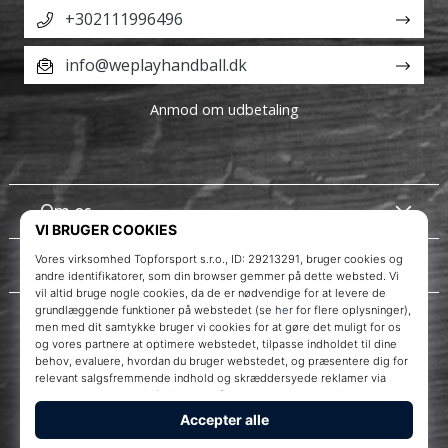
+302111996496
info@weplayhandball.dk
Anmod om udbetaling
Om os
Kundeservice
Instagram
WePlayHandball.dk