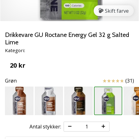
NITRO
SQD
Skift farve
5
Lær
de
Drikkevare GU Roctane Energy Gel 32 g Salted
nye
Lime
PUMA
Kategori:
Accelerate
NITRO
20 kr
SQD
5
Anmeldelser
Grøn
(31)
håndboldsko
at
kende!
Oplev
de
tekniske
opdateringer
Antal stykker:
og
find