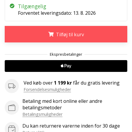
ud
Tilgængelig
af,
Forventet leveringsdato:
13. 8. 2026
om
det
er…
Tilføj til kurv
25. 11. 2024
.
.
.
•
2 min. Læsning
Bliv
vores
Ved køb over
1 199 kr
får du gratis levering
Handball
Forsendelsesmuligheder
ambassadør
Betaling med kort online eller andre
Har
betalingsmetoder
du
den
Betalingsmuligheder
samme
Du kan returnere varerne inden for 30 dage
hobby