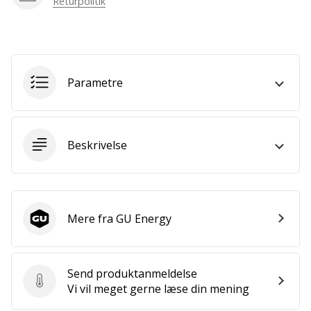
Returpolitik
som
os?
Så
lad
os
løbe
Parametre
sammen.
Beskrivelse
Vis alle
artikler
Mere fra GU Energy
GU Energy
Send produktanmeldelse
Send produktanmeldelse
Vi vil meget gerne læse din mening