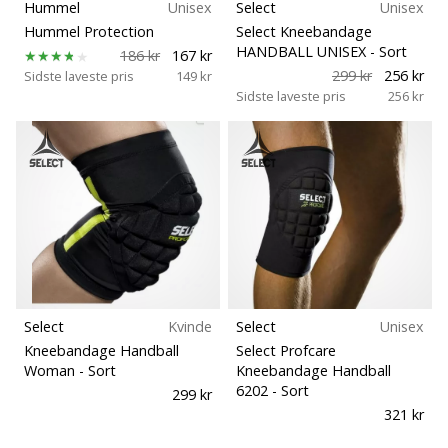
Hummel
Unisex
Select
Unisex
ud
Bæredygtige
af,
Hummel Protection
Select Kneebandage
HANDBALL UNISEX
- Sort
om
186 kr
167 kr
det
299 kr
256 kr
Teknologi
Sidste laveste pris
149 kr
er…
Sidste laveste pris
256 kr
25. 11. 2024
•
2 min. Læsning
Bliv
vores
Handball
ambassadør
Select
Kvinde
Select
Unisex
Har
Kneebandage Handball
Select Profcare
du
Woman
- Sort
Kneebandage Handball
den
6202
- Sort
299 kr
samme
321 kr
hobby