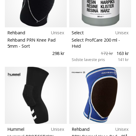
Rehband
Unisex
Select
Unisex
Rehband PRN Knee Pad
Select ProfCare 200 ml
-
5mm
- Sort
Hvid
298 kr
172 kr
163 kr
Sidste laveste pris
141 kr
Hummel
Unisex
Rehband
Unisex