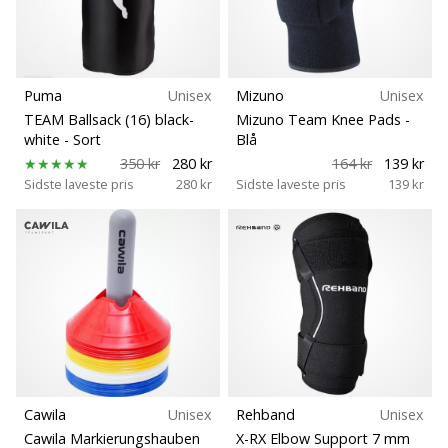
Puma
Unisex
Mizuno
Unisex
TEAM Ballsack (16) black-
Mizuno Team Knee Pads
-
white
- Sort
Blå
350 kr
280 kr
164 kr
139 kr
Sidste laveste pris
280 kr
Sidste laveste pris
139 kr
Cawila
Unisex
Rehband
Unisex
Cawila Markierungshauben
X-RX Elbow Support 7 mm