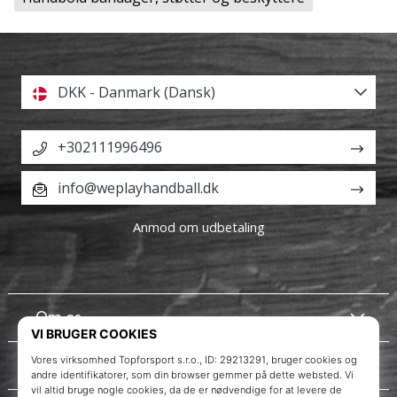
DKK - Danmark (Dansk)
+302111996496
info@weplayhandball.dk
Anmod om udbetaling
Om os
Kundeservice