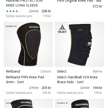
Hummel PROTECTION
PRN Original Knee Pad
- Blå
KNEE LONG SLEEVE
372 kr
224 kr
206 kr
Sidste laveste pris
179 kr
Rehband
Unisex
Select
Børne
Rehband PRN Knee Pad
Select Handball V24 Knee
3mm
- Sort
Brace Kids
- Sort
276 kr
205 kr
224 kr
194 kr
Sidste laveste pris
205 kr
Sidste laveste pris
179 kr