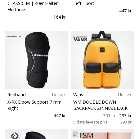
CLASSIC M | 40er Halter
-
Left
- Sort
Flerfarvet
447 kr
164 kr
Rehband
Unisex
Vans
Unisex
X-RX Elbow Support 7 mm
WM DOUBLE DOWN
Right
BACKPACK ZINNIA/BLACK
447 kr
391 kr
293 kr
Sidste laveste pris
293 kr