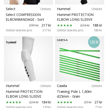
Select
Unisex
Hummel
Unisex
Select COMPRESSION
Hummel PROTECTION
ELBOWBANDAGE
- Sort
ELBOW LONG SLEEVE
299 kr
217 kr
224 kr
188 kr
Sidste laveste pris
217 kr
Sidste laveste pris
180 kr
Hummel
Unisex
Cawila
Unisex
Hummel PROTECTION
Training Pole L 1,60m
ELBOW LONG SLEEVE
d25mm
- Grøn
224 kr
184 kr
29 kr
27 kr
Sidste laveste pris
179 kr
Sidste laveste pris
27 kr