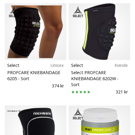
som
os?
Så
lad
os
løbe
sammen.
Select
Unisex
Select
Kvinde
Vis alle
PROFCARE KNIEBANDAGE
Select PROFCARE
artikler
6205
- Sort
KNIEBANDAGE 6202W
-
Sort
374 kr
321 kr