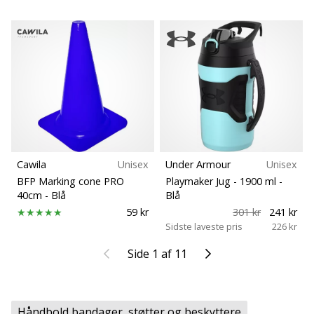
Cawila
Unisex
Under Armour
Unisex
BFP Marking cone PRO
Playmaker Jug - 1900 ml
-
40cm
- Blå
Blå
59 kr
301 kr
241 kr
Sidste laveste pris
226 kr
Tidligere
Næste
Side 1 af 11
Håndbold bandager, støtter og beskyttere