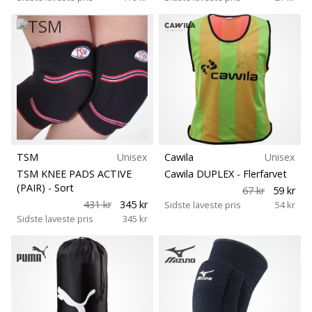
TSM
Unisex
Cawila
Unisex
TSM KNEE PADS ACTIVE
Cawila DUPLEX
- Flerfarvet
(PAIR)
- Sort
67 kr
59 kr
431 kr
345 kr
Sidste laveste pris
54 kr
Sidste laveste pris
345 kr