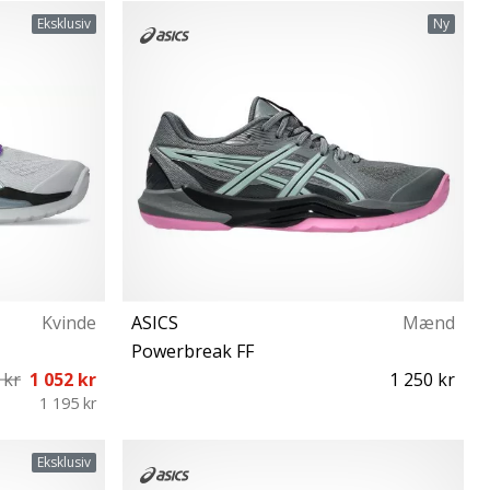
41½ 42 44
37½ 40 40½
Eksklusiv
Ny
Kvinde
ASICS
Mænd
Powerbreak FF
 kr
1 052 kr
1 250 kr
1 195 kr
 41½ 42 42½
40 40½ 42 48
Eksklusiv