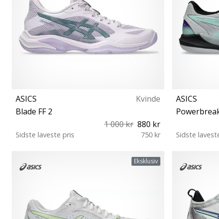
ASICS
Kvinde
ASICS
Blade FF 2
Powerbreak
1 000 kr
880 kr
Sidste laveste pris
750 kr
Sidste lavest
37 37½ 38 39 39½ 40 40½ 41½ 42 42½ 43½
39½ 40 40½
Eksklusiv