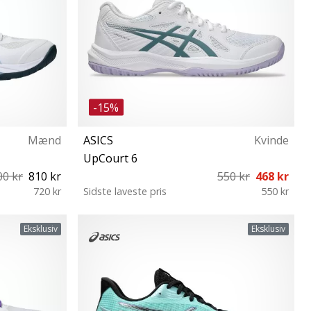
-15%
Mænd
ASICS
Kvinde
UpCourt 6
00 kr
810 kr
550 kr
468 kr
720 kr
Sidste laveste pris
550 kr
½ 45 46 46½
37 37½ 38 39 39½ 40 40½ 41½ 42 43½
Eksklusiv
Eksklusiv