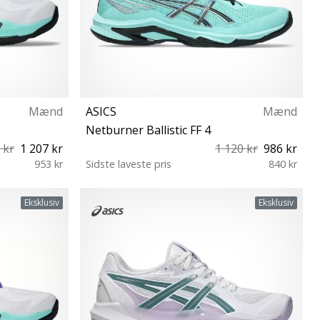
Mænd
ASICS
Mænd
Netburner Ballistic FF 4
 kr
1 207 kr
1 120 kr
986 kr
953 kr
Sidste laveste pris
840 kr
46½ 47 48 49
40½ 41½ 42 42½ 43½ 44 44½ 45 46 46½ 47
Eksklusiv
Eksklusiv
48 49 50½