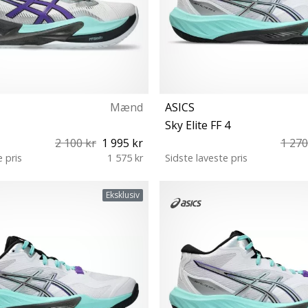
Mænd
ASICS
Sky Elite FF 4
2 100 kr
1 995 kr
1 270
e pris
1 575 kr
Sidste laveste pris
43½ 44 44½ 45 46 46½ 47 48 49
41½ 42 42½ 43½ 44 44½ 45 46 
Eksklusiv