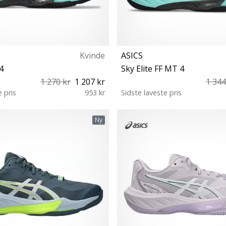
Kvinde
ASICS
 4
Sky Elite FF MT 4
1 270 kr
1 207 kr
1 344
e pris
953 kr
Sidste laveste pris
 39½ 40 40½ 41½ 42 42½ 43½
42½ 43½ 44 44½ 45 46 46½
Ny