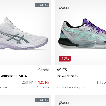
42 44
37 37½ 38 39 39½ 40 40½ 
Eksklusiv
-12%
Kvinde
ASICS
allistic FF Mt 4
Powerbreak FF
1 250 kr
1 125 kr
1 195
e pris
1 250 kr
Sidste laveste pris
39 39½ 40 40½ 41½ 42 42½ 44
36 37 37½ 38 39 39½ 40 40½
Eksklusiv
43½ 44