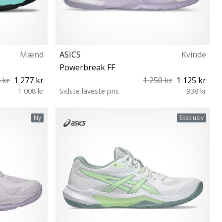
Mænd
ASICS
Kvinde
Powerbreak FF
 kr
1 277 kr
1 250 kr
1 125 kr
1 008 kr
Sidste laveste pris
938 kr
 47 48 49
36 37 37½ 38 39 39½ 40 40½ 41½ 42 42½
Ny
Eksklusiv
43½ 44