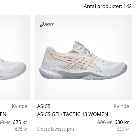
Antal produkter: 142
Kvinde
ASICS
Kvinde
MEN
ASICS GEL-TACTIC 13 WOMEN
00 kr
675 kr
900 kr
630 kr
675 kr
Sidste laveste pris
630 kr