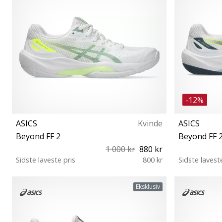
-12%
ASICS
Kvinde
ASICS
Beyond FF 2
Beyond FF 
1 000 kr
880 kr
Sidste laveste pris
800 kr
Sidste lavest
37 37½ 39 39½ 40 40½ 41½ 42 42½ 43½
40 40½ 41½
Eksklusiv