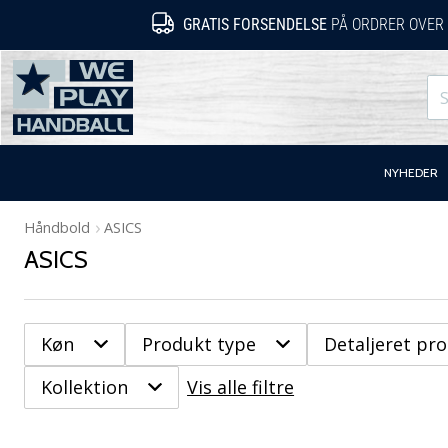
GRATIS FORSENDELSE
PÅ ORDRER OVER 
WePlayHandball.dk
NYHEDER
Håndbold
ASICS
ASICS
Køn
Produkt type
Detaljeret pr
Kollektion
Vis alle filtre