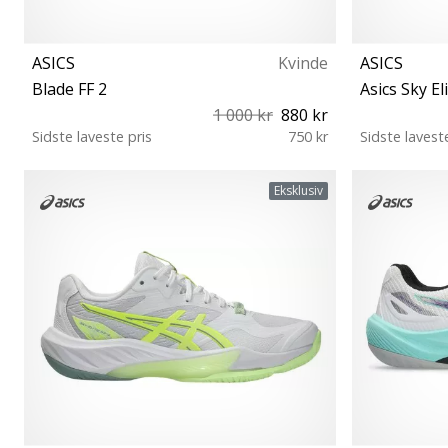
ASICS
Kvinde
ASICS
Blade FF 2
Asics Sky El
1 000 kr
880 kr
Sidste laveste pris
750 kr
Sidste lavest
37½ 39 39½ 40 40½ 41½ 42 42½ 43½
41½ 42 42½
Eksklusiv