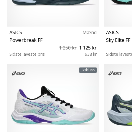
ASICS
Mænd
ASICS
Powerbreak FF
Sky Elite FF
1 250 kr
1 125 kr
Sidste laveste pris
938 kr
Sidste lavest
39½ 40 40½ 41½ 42 42½ 43½ 44 44½ 45 46
37½ 38 39
Eksklusiv
46½ 47 48 49