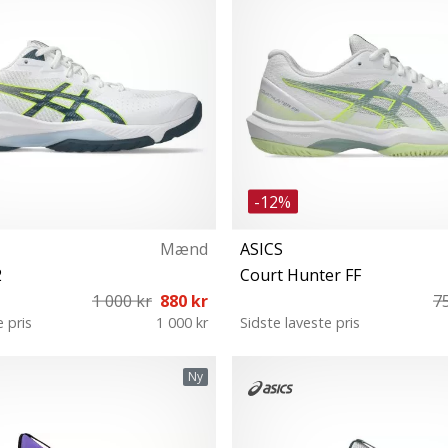
-12%
Mænd
ASICS
2
Court Hunter FF
1 000 kr
880 kr
7
e pris
1 000 kr
Sidste laveste pris
 42 42½ 43½ 44 44½ 45 46 46½
36 37½ 38 39 39½ 40 40½ 41½
Ny
47 48 50½