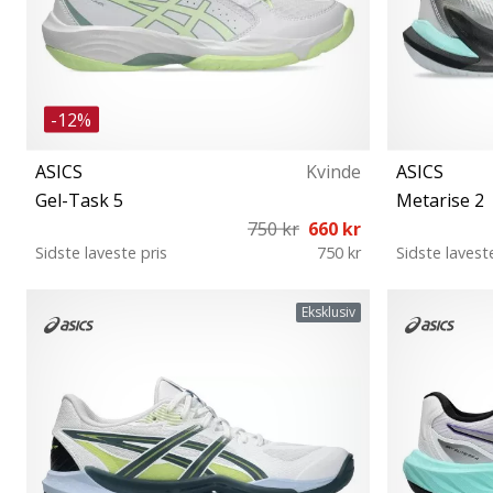
-12%
ASICS
Kvinde
ASICS
Gel-Task 5
Metarise 2
750 kr
660 kr
Sidste laveste pris
750 kr
Sidste lavest
36 37 37½ 38 39 39½ 40 40½ 41½ 42 42½
41½ 42 42½ 
Eksklusiv
43½ 44