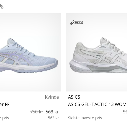
lg
Kvinde
ASICS
er FF
ASICS GEL-TACTIC 13 WO
750 kr
563 kr
9
e pris
563 kr
Sidste laveste pris