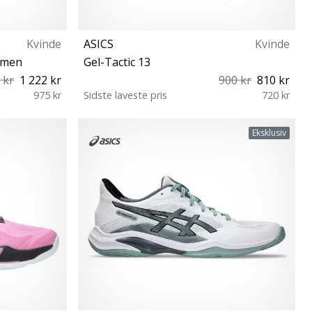
Kvinde
ASICS
Kvinde
Women
Gel-Tactic 13
 kr
1 222 kr
900 kr
810 kr
975 kr
Sidste laveste pris
720 kr
42 42½ 43½
37 37½ 38 39 39½ 40 40½ 41½ 42 42½ 43½
Eksklusiv
44