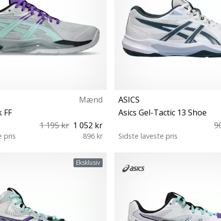
Mænd
ASICS
 FF
Asics Gel-Tactic 13 Shoe
1 195 kr
1 052 kr
9
e pris
896 kr
Sidste laveste pris
 41½ 42 42½ 43½ 44 44½ 45 46
40 40½ 41½ 42 42½ 43½ 44 44
Eksklusiv
46½ 47 48 49
47 48 49 50½