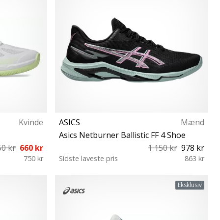
Kvinde
ASICS
Mænd
Asics Netburner Ballistic FF 4 Shoe
50 kr
660 kr
1 150 kr
978 kr
750 kr
Sidste laveste pris
863 kr
 42 42½ 43½
39½ 40 40½ 41½ 42 42½ 43½ 44 44½ 45 46
Eksklusiv
46½ 47 48 49 50½