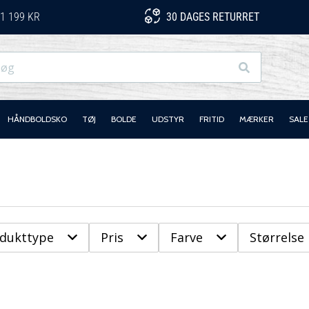
1 199 KR
30 DAGES RETURRET
Søg
HÅNDBOLDSKO
TØJ
BOLDE
UDSTYR
FRITID
MÆRKER
SALE
odukttype
Pris
Farve
Størrelse