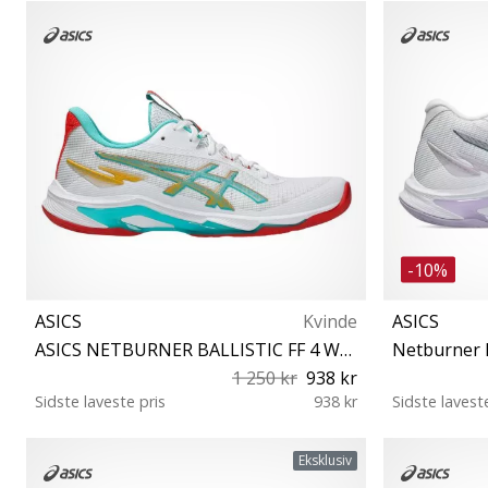
46½
-10%
ASICS
Kvinde
ASICS
ASICS NETBURNER BALLISTIC FF 4 WOMEN
Netburner B
1 250 kr
938 kr
Sidste laveste pris
938 kr
Sidste lavest
42
37 37½ 38 
Eksklusiv