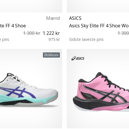
Mænd
ASICS
ite FF 4 Shoe
Asics Sky Elite FF 4 Shoe 
1 300 kr
1 222 kr
1 300
e pris
975 kr
Sidste laveste pris
 43½ 44 44½ 45 46 46½ 47 48
37½ 38 39 39½ 40 40½ 41½ 
Eksklusiv
50½