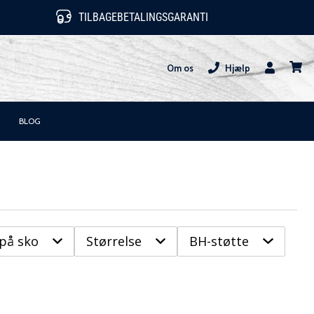
TILBAGEBETALINGSGARANTI
Om os
Hjælp
Bruger
kurv
BLOG
 på sko
Størrelse
BH-støtte