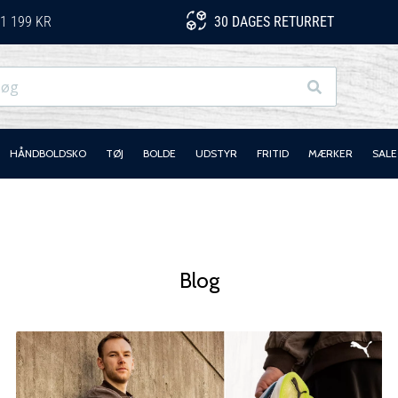
1 199 KR
30 DAGES RETURRET
Søg
HÅNDBOLDSKO
TØJ
BOLDE
UDSTYR
FRITID
MÆRKER
SALE
Blog