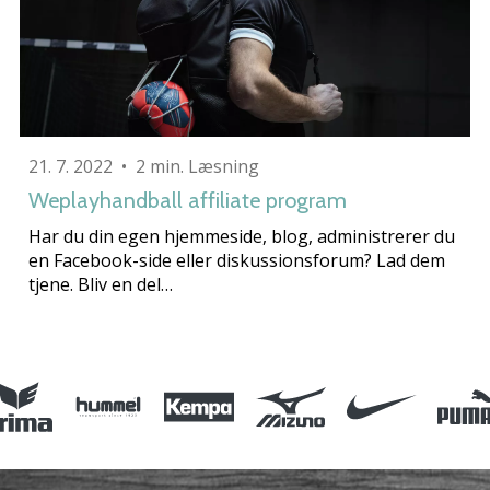
21. 7. 2022
•
2 min. Læsning
Weplayhandball affiliate program
Har du din egen hjemmeside, blog, administrerer du
en Facebook-side eller diskussionsforum? Lad dem
tjene. Bliv en del…