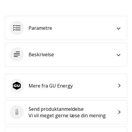
som
os?
Så
lad
os
Parametre
løbe
sammen.
Beskrivelse
Vis alle
artikler
Mere fra GU Energy
GU Energy
Send produktanmeldelse
Send produktanmeldelse
Vi vil meget gerne læse din mening