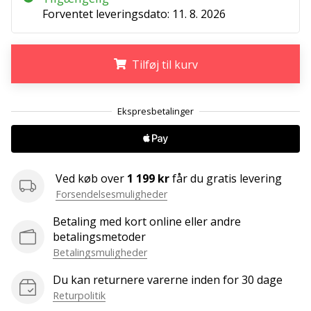
ud
Forventet leveringsdato:
11. 8. 2026
af,
om
det
Tilføj til kurv
er…
.
.
.
25. 11. 2024
•
2 min. Læsning
Bliv
Ved køb over
1 199 kr
får du gratis levering
vores
Forsendelsesmuligheder
Handball
ambassadør
Betaling med kort online eller andre
betalingsmetoder
Har
Betalingsmuligheder
du
den
Du kan returnere varerne inden for 30 dage
samme
Returpolitik
hobby