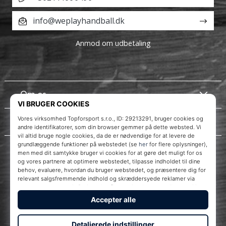
info@weplayhandball.dk
Anmod om udbetaling
Om os
Kundeservice
Instagram
WePlayHandball.dk