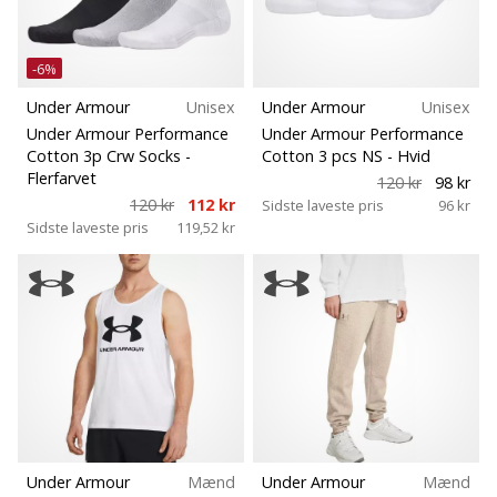
-6%
Under Armour
Unisex
Under Armour
Unisex
Under Armour Performance
Under Armour Performance
Cotton 3p Crw Socks
-
Cotton 3 pcs NS
- Hvid
Flerfarvet
120 kr
98 kr
120 kr
112 kr
Sidste laveste pris
96 kr
Sidste laveste pris
119,52 kr
Under Armour
Mænd
Under Armour
Mænd