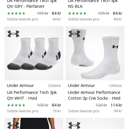
UA Performance Tech 3pk
UA Performance Tech 3pk
ud
Fit
Qtr-GRY
- Flerfarvet
NS-BLK
af,
105 kr
84 kr
105 kr
84 kr
om
Sidste laveste pris
64 kr
Sidste laveste pris
84 kr
det
Funktion
er…
Model
25. 11. 2024
•
Spiller
2 min. Læsning
Bliv
Legeplads
vores
Handball
Under Armour
Unisex
Under Armour
Unisex
Sæson
ambassadør
UA Performance Tech 3pk
Under Armour Performance
Qtr-WHT
- Hvid
Cotton 3p Crw Socks
- Hvid
Har
du
105 kr
84 kr
120 kr
114 kr
Skobredde
Sidste laveste pris
76 kr
Sidste laveste pris
99 kr
den
samme
Sport
hobby