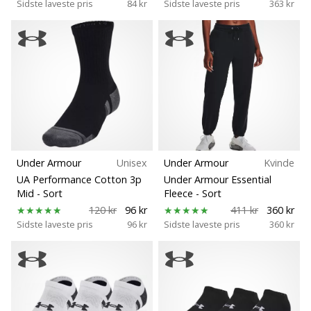
Sidste laveste pris
84 kr
Sidste laveste pris
363 kr
Under Armour
Unisex
Under Armour
Kvinde
UA Performance Cotton 3p
Under Armour Essential
Mid
- Sort
Fleece
- Sort
120 kr
96 kr
411 kr
360 kr
Sidste laveste pris
96 kr
Sidste laveste pris
360 kr