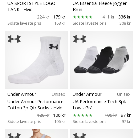
UA SPORTSTYLE LOGO
UA Essential Fleece Jogger
-
TANK
- Hvid
Brun
224 kr
179 kr
411 kr
336 kr
Sidste laveste pris
168 kr
Sidste laveste pris
308 kr
Under Armour
Unisex
Under Armour
Unisex
Under Armour Performance
UA Performance Tech 3pk
Cotton 3p Qtr Socks
- Hvid
Low
- Grå
120 kr
106 kr
105 kr
97 kr
Sidste laveste pris
106 kr
Sidste laveste pris
97 kr