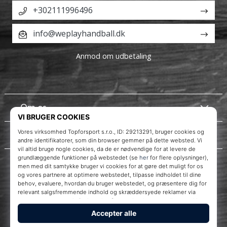
+302111996496
info@weplayhandball.dk
Anmod om udbetaling
Om os
Kundeservice
Instagram
WePlayHandball.dk