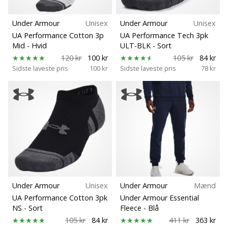
Under Armour
Unisex
Under Armour
Unisex
UA Performance Cotton 3p
UA Performance Tech 3pk
Mid
- Hvid
ULT-BLK
- Sort
120 kr
100 kr
105 kr
84 kr
Sidste laveste pris
100 kr
Sidste laveste pris
78 kr
Under Armour
Unisex
Under Armour
Mænd
UA Performance Cotton 3pk
Under Armour Essential
NS
- Sort
Fleece
- Blå
105 kr
84 kr
411 kr
363 kr