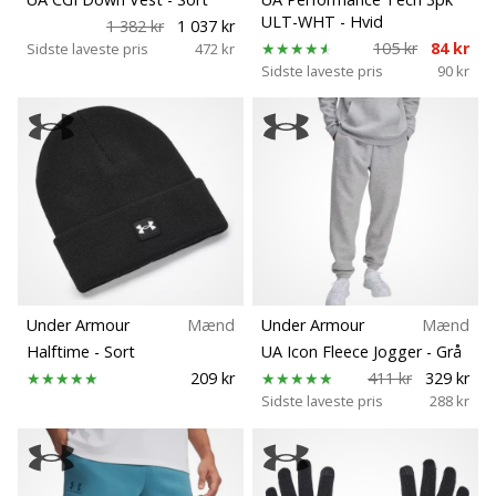
ULT-WHT
- Hvid
1 382 kr
1 037 kr
105 kr
84 kr
Sidste laveste pris
472 kr
Sidste laveste pris
90 kr
Under Armour
Mænd
Under Armour
Mænd
Halftime
- Sort
UA Icon Fleece Jogger
- Grå
209 kr
411 kr
329 kr
Sidste laveste pris
288 kr