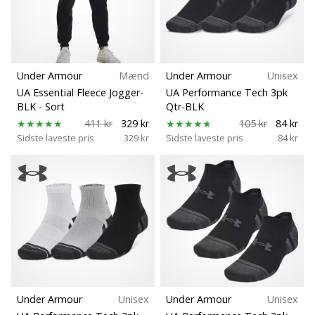
Størrelse
NITRO
SQD
5
Teamsales
Lær
de
Under Armour
Mænd
Under Armour
Unisex
BH-støtte
nye
UA Essential Fleece Jogger-
UA Performance Tech 3pk
PUMA
BLK
- Sort
Qtr-BLK
Accelerate
411 kr
329 kr
105 kr
84 kr
Carbon
NITRO
Sidste laveste pris
329 kr
Sidste laveste pris
84 kr
SQD
Kollektion
5
håndboldsko
at
Komfort og dæmpning
kende!
Oplev
de
Disciplin
tekniske
opdateringer
Drop
og
Under Armour
Unisex
Under Armour
Unisex
find