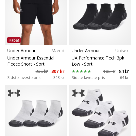
som
os?
Bæredygtige
Så
lad
os
Teknologi
løbe
Rabat
sammen.
Terræn
Under Armour
Mænd
Under Armour
Unisex
Under Armour Essential
UA Performance Tech 3pk
Trail
Fleece Short
- Sort
Low
- Sort
Vis alle
336 kr
307 kr
105 kr
84 kr
artikler
Sidste laveste pris
313 kr
Sidste laveste pris
64 kr
Løbstype
Typer af sko
Vægt (g)