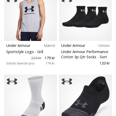
Under Armour
Mænd
Under Armour
Unisex
Sportstyle Logo
- Grå
Under Armour Performance
Cotton 3p Qtr Socks
- Sort
224 kr
179 kr
120 kr
Sidste laveste pris
179 kr