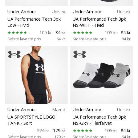
Under Armour
Unisex
Under Armour
Unisex
UA Performance Tech 3pk
UA Performance Tech 3pk
Low
- Hvid
NS-WHT
- Hvid
105 kr
84 kr
105 kr
84 kr
Sidste laveste pris
64 kr
Sidste laveste pris
84 kr
Under Armour
Mænd
Under Armour
Unisex
UA SPORTSTYLE LOGO
UA Performance Tech 3pk
TANK
- Sort
NS-GRY
- Flerfarvet
224 kr
179 kr
105 kr
84 kr
Sidste laveste pris
179 kr
Sidste laveste pris
64 kr