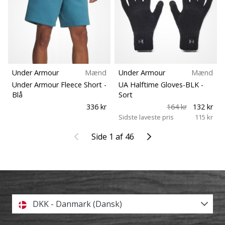
Under Armour
Mænd
Under Armour
Mænd
Under Armour Fleece Short
-
UA Halftime Gloves-BLK
-
Blå
Sort
336 kr
164 kr
132 kr
Sidste laveste pris
115 kr
Tidligere
Næste
Side 1 af 46
DKK - Danmark (Dansk)