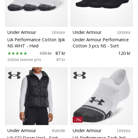
Under Armour
Unisex
Under Armour
Unisex
UA Performance Cotton 3pk
Under Armour Performance
NS-WHT
- Hvid
Cotton 3 pcs NS
- Sort
105 kr
87 kr
120 kr
Sidste laveste pris
87 kr
-7%
Under Armour
Kvinde
Under Armour
Unisex
UA CGI Down Vest
- Sort
UA Performance Tech 3pk