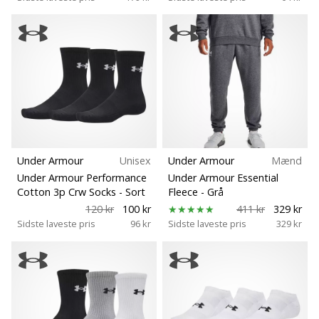
Under Armour
Unisex
Under Armour
Mænd
Under Armour Performance
Under Armour Essential
Cotton 3p Crw Socks
- Sort
Fleece
- Grå
120 kr
100 kr
411 kr
329 kr
Sidste laveste pris
96 kr
Sidste laveste pris
329 kr