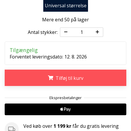
ud
Universal størrelse
af,
om
Mere end 50 på lager
det
er…
Antal stykker:
25. 11. 2024
Tilgængelig
•
Forventet leveringsdato:
12. 8. 2026
2 min. Læsning
Bliv
vores
Tilføj til kurv
Handball
ambassadør
.
.
.
Har
du
den
samme
Ved køb over
1 199 kr
får du gratis levering
hobby