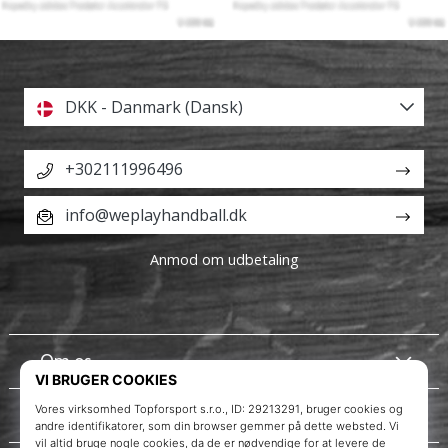
DKK - Danmark (Dansk)
+302111996496
info@weplayhandball.dk
Anmod om udbetaling
Om os
Kundeservice