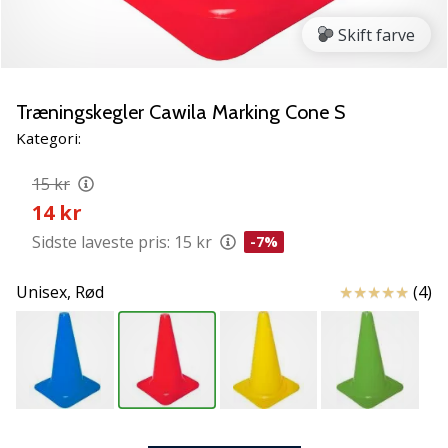
NITRO
SQD
Skift farve
5
Lær
de
Træningskegler Cawila Marking Cone S
nye
Kategori:
PUMA
Accelerate
15 kr
NITRO
14 kr
SQD
5
Sidste laveste pris:
15 kr
-7%
håndboldsko
at
Anmeldelser
Unisex,
Rød
(4)
kende!
Oplev
de
tekniske
opdateringer
og
find