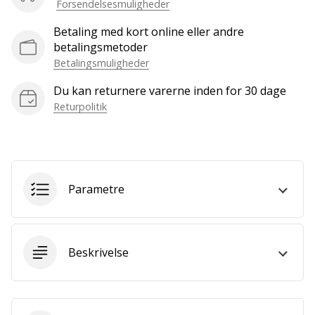
som
Forsendelsesmuligheder
os?
Betaling med kort online eller andre
Så
betalingsmetoder
lad
Betalingsmuligheder
os
løbe
Du kan returnere varerne inden for 30 dage
sammen.
Returpolitik
Vis alle
artikler
Parametre
Beskrivelse