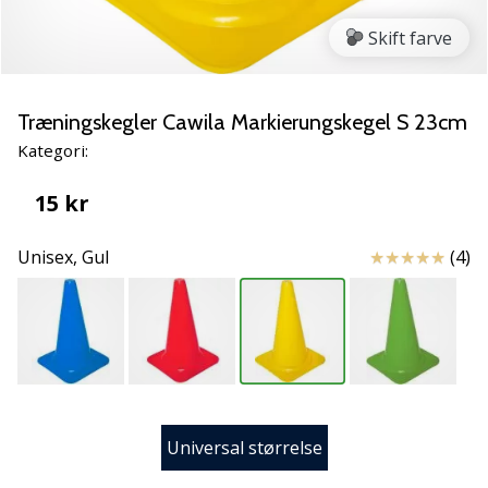
NITRO
SQD
Skift farve
5
Lær
de
Træningskegler Cawila Markierungskegel S 23cm
nye
Kategori:
PUMA
Accelerate
15 kr
NITRO
SQD
Anmeldelser
Unisex,
Gul
(4)
5
håndboldsko
at
kende!
Oplev
de
tekniske
opdateringer
Universal størrelse
og
find