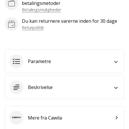
som
betalingsmetoder
os?
Betalingsmuligheder
Så
lad
Du kan returnere varerne inden for 30 dage
os
Returpolitik
løbe
sammen.
Parametre
Vis alle
artikler
Beskrivelse
Mere fra Cawila
Cawila