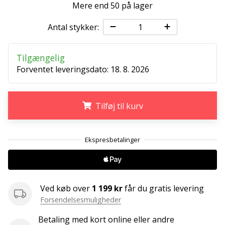
ud
Mere end 50 på lager
af,
Antal stykker:
om
det
er…
Tilgængelig
Forventet leveringsdato:
18. 8. 2026
25. 11. 2024
•
2 min. Læsning
Tilføj til kurv
Bliv
vores
.
.
.
Handball
ambassadør
Har
du
Ved køb over
1 199 kr
får du gratis levering
den
Forsendelsesmuligheder
samme
hobby
Betaling med kort online eller andre