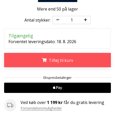
ud
af,
Mere end 50 på lager
om
det
Antal stykker:
er…
Tilgængelig
Forventet leveringsdato:
18. 8. 2026
25. 11. 2024
•
2 min. Læsning
Tilføj til kurv
Bliv
vores
Handball
.
.
.
ambassadør
Har
du
den
Ved køb over
1 199 kr
får du gratis levering
samme
Forsendelsesmuligheder
hobby