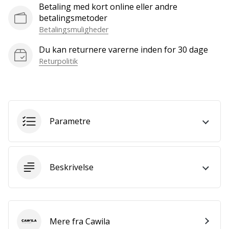
som
Betaling med kort online eller andre
os?
betalingsmetoder
Så
Betalingsmuligheder
lad
os
Du kan returnere varerne inden for 30 dage
løbe
Returpolitik
sammen.
Vis alle
Parametre
artikler
Beskrivelse
Mere fra Cawila
Cawila