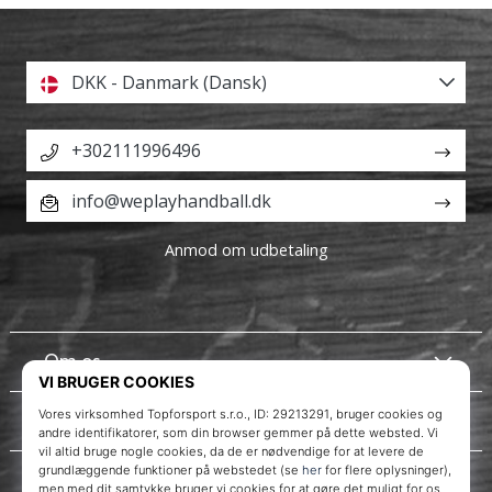
DKK - Danmark (Dansk)
+302111996496
info@weplayhandball.dk
Anmod om udbetaling
Om os
Kundeservice