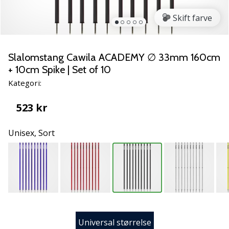
NITRO
SQD
Skift farve
5
Lær
de
Slalomstang Cawila ACADEMY ∅ 33mm 160cm
nye
+ 10cm Spike | Set of 10
PUMA
Kategori:
Accelerate
NITRO
523 kr
SQD
5
Unisex,
Sort
håndboldsko
at
kende!
Oplev
de
tekniske
opdateringer
og
Universal størrelse
find