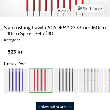
NITRO
SQD
Skift farve
5
Lær
de
Slalomstang Cawila ACADEMY ∅ 33mm 160cm
nye
+ 10cm Spike | Set of 10
PUMA
Kategori:
Accelerate
NITRO
523 kr
SQD
5
Unisex,
Rød
håndboldsko
at
kende!
Oplev
de
tekniske
opdateringer
og
Universal størrelse
find