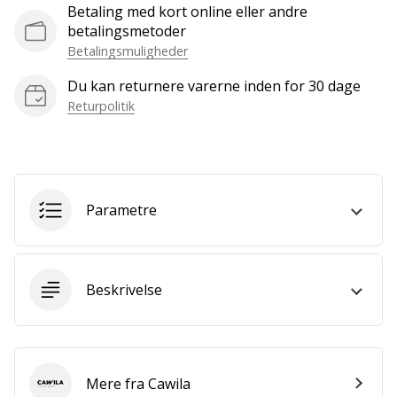
som
Betaling med kort online eller andre
os?
betalingsmetoder
Så
Betalingsmuligheder
lad
os
Du kan returnere varerne inden for 30 dage
løbe
Returpolitik
sammen.
Vis alle
Parametre
artikler
Beskrivelse
Mere fra Cawila
Cawila