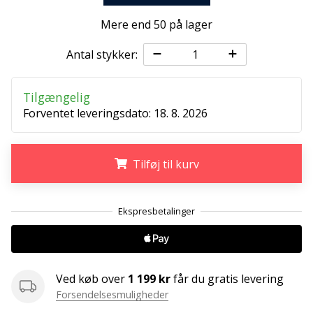
ud
af,
Mere end 50 på lager
om
det
Antal stykker:
er…
Tilgængelig
Forventet leveringsdato:
18. 8. 2026
25. 11. 2024
•
2 min. Læsning
Tilføj til kurv
Bliv
vores
Handball
.
.
.
ambassadør
Har
du
den
Ved køb over
1 199 kr
får du gratis levering
samme
Forsendelsesmuligheder
hobby