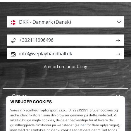
DKK - Danmark (Dansk)
+302111996496
info@weplayhandball.dk
Anmod om udbetaling
Om os
Kundeservice