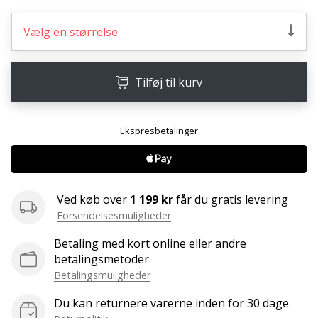
ud
af,
Vælg en størrelse
om
det
er…
Tilføj til kurv
25. 11. 2024
•
2 min. Læsning
Bliv
vores
Ved køb over
1 199 kr
får du gratis levering
Handball
Forsendelsesmuligheder
ambassadør
Betaling med kort online eller andre
Har
betalingsmetoder
du
den
Betalingsmuligheder
samme
Du kan returnere varerne inden for 30 dage
hobby