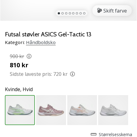
NITRO
SQD
Skift farve
5
Lær
de
Futsal støvler ASICS Gel-Tactic 13
nye
Kategori:
Håndboldsko
PUMA
Accelerate
900 kr
NITRO
810 kr
SQD
5
Sidste laveste pris:
720 kr
håndboldsko
at
Kvinde,
Hvid
kende!
Oplev
de
tekniske
opdateringer
og
find
Størrelsesskema