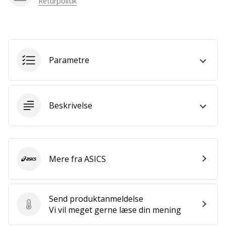
Returpolitik
som
os?
Så
lad
os
løbe
Parametre
sammen.
Beskrivelse
Vis alle
artikler
Mere fra ASICS
ASICS
Send produktanmeldelse
Send produktanmeldelse
Vi vil meget gerne læse din mening