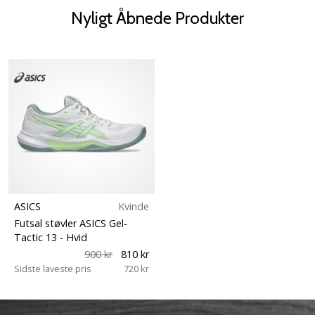
Nyligt Åbnede Produkter
ASICS
Kvinde
Futsal støvler ASICS Gel-
Tactic 13
- Hvid
900 kr
810 kr
Sidste laveste pris
720 kr