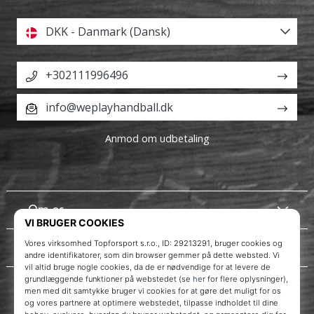
DKK - Danmark (Dansk)
+302111996496
info@weplayhandball.dk
Anmod om udbetaling
Om os
Kundeservice