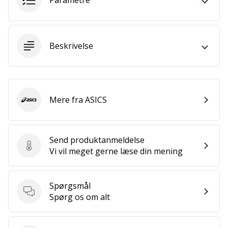
Parametre
som
os?
Så
lad
Beskrivelse
os
løbe
sammen.
Mere fra ASICS
ASICS
Vis alle
artikler
Send produktanmeldelse
Send produktanmeldelse
Vi vil meget gerne læse din mening
Spørgsmål
Spørgsmål
Spørg os om alt