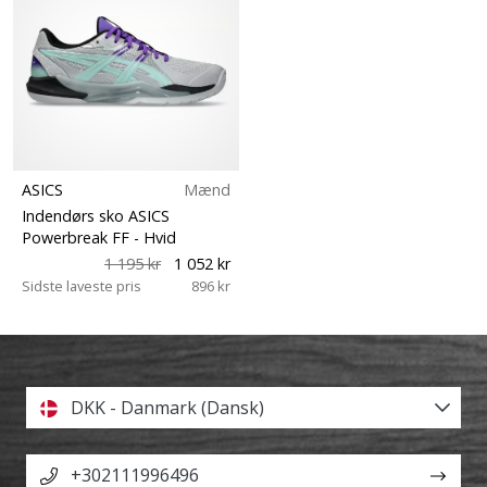
ASICS
Mænd
Indendørs sko ASICS
Powerbreak FF
- Hvid
1 195 kr
1 052 kr
Sidste laveste pris
896 kr
DKK - Danmark (Dansk)
+302111996496