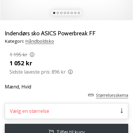
NITRO
SQD
5
Lær
de
Indendørs sko ASICS Powerbreak FF
nye
Kategori:
Håndboldsko
PUMA
Accelerate
1 195 kr
NITRO
1 052 kr
SQD
5
Sidste laveste pris:
896 kr
håndboldsko
at
Mænd,
Hvid
kende!
Størrelsesskema
Oplev
de
tekniske
Vælg en størrelse
opdateringer
og
find
Tilføj til kurv