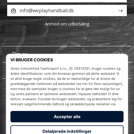
info@weplayhandball.dk
Anmod om udbetaling
Om os
Kundeservice
Instagram
WePlayHandball.dk