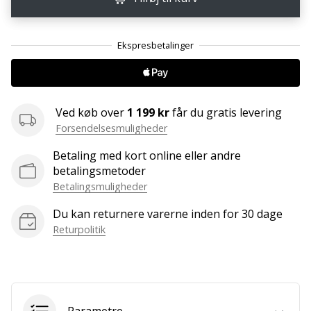
ud
af,
om
det
er…
Ved køb over
1 199 kr
får du gratis levering
25. 11. 2024
Forsendelsesmuligheder
•
2 min. Læsning
Betaling med kort online eller andre
Bliv
betalingsmetoder
vores
Betalingsmuligheder
Handball
Du kan returnere varerne inden for 30 dage
ambassadør
Returpolitik
Har
du
den
samme
hobby