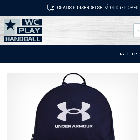
GRATIS FORSENDELSE
PÅ ORDRER OVER 
WePlayHandball.dk
NYHEDER