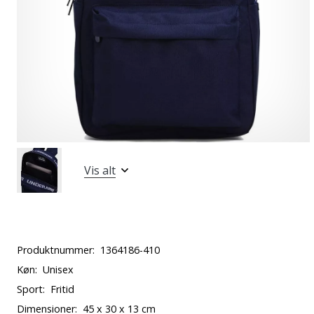
Vis alt
Produktnummer:
1364186-410
Køn:
Unisex
Sport:
Fritid
Dimensioner:
45 x 30 x 13 cm