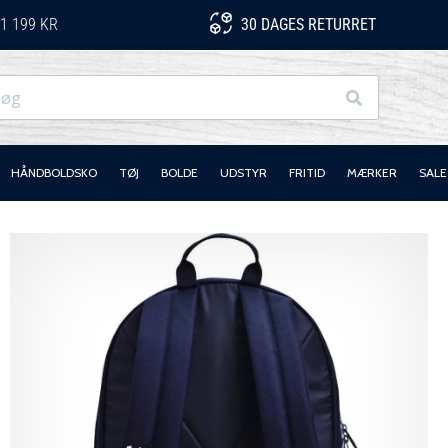
1 199 KR
30 DAGES RETURRET
Søg
HÅNDBOLDSKO
TØJ
BOLDE
UDSTYR
FRITID
MÆRKER
SALE