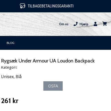
TILBAGEBETALINGSGARANTI
Om os
Hjælp
Bruger
kurv
BLOG
Rygsæk Under Armour UA Loudon Backpack
Kategori:
Unisex,
Blå
OSFA
261 kr