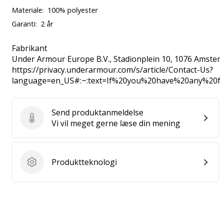
Materiale:
100% polyester
Garanti:
2 år
Fabrikant
Under Armour Europe B.V.
, Stadionplein 10, 1076 Amste
https://privacy.underarmour.com/s/article/Contact-Us?
language=en_US#:~:text=If%20you%20have%20any%2
Send produktanmeldelse
Send produktanmeldelse
Vi vil meget gerne læse din mening
Produktteknologi
Produktteknologi