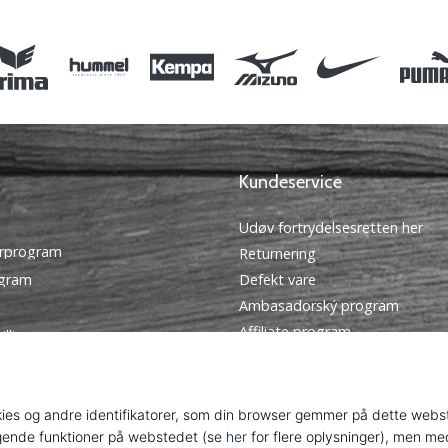
Kundeservice
Udøv fortrydelsesretten her
rprogram
Returnering
ogram
Defekt vare
Ambasadorský program
Affiliate program
illinger
Forsendelse og betaling
tingelser
Find den rigtige størrelse
Kontakt
Ofte stillede spørgsmål