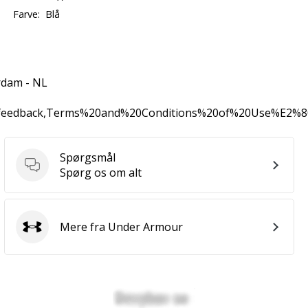
Farve:
Blå
rdam - NL
0feedback,Terms%20and%20Conditions%20of%20Use%E2%
Spørgsmål
Spørgsmål
Spørg os om alt
Mere fra Under Armour
Under Armour