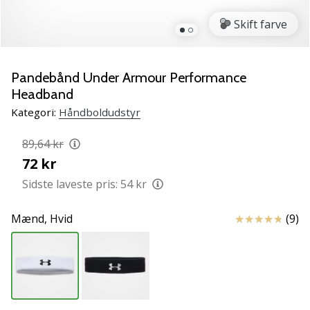
NITRO
SQD
Skift farve
5
Lær
de
Pandebånd Under Armour Performance
nye
Headband
PUMA
Kategori:
Håndboldudstyr
Accelerate
NITRO
89,64 kr
SQD
72 kr
5
håndboldsko
Sidste laveste pris:
54 kr
at
kende!
Anmeldelser
Mænd,
Hvid
(9)
Oplev
de
tekniske
opdateringer
og
find