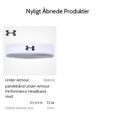
Nyligt Åbnede Produkter
Under Armour
Mænd
pandebånd Under Armour
Performance Headband
-
Hvid
89,64 kr
72 kr
Sidste laveste pris
54 kr