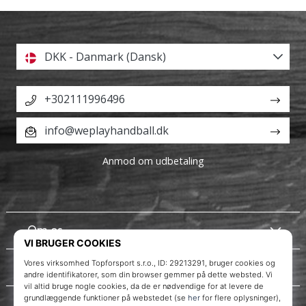
DKK - Danmark (Dansk)
+302111996496
info@weplayhandball.dk
Anmod om udbetaling
Om os
Kundeservice