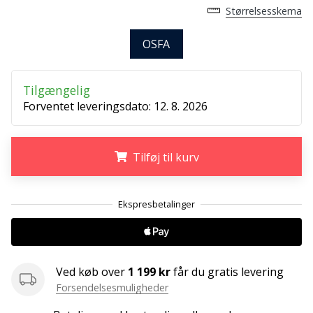
ud
Størrelsesskema
af,
om
OSFA
det
er…
Tilgængelig
Forventet leveringsdato:
12. 8. 2026
25. 11. 2024
•
2 min. Læsning
Tilføj til kurv
Bliv
vores
.
.
.
Handball
ambassadør
Har
du
den
Ved køb over
1 199 kr
får du gratis levering
samme
Forsendelsesmuligheder
hobby