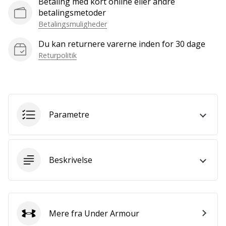
Betaling med kort online eller andre
som
betalingsmetoder
os?
Betalingsmuligheder
Så
lad
Du kan returnere varerne inden for 30 dage
os
Returpolitik
løbe
sammen.
Vis alle
Parametre
artikler
Beskrivelse
Mere fra Under Armour
Under Armour