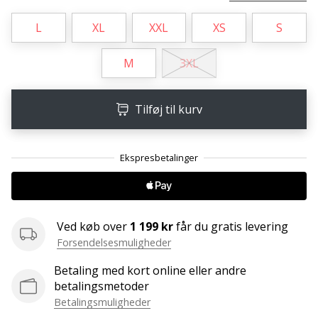
ud
af,
L
XL
XXL
XS
S
om
det
M
3XL
er…
Tilføj til kurv
25. 11. 2024
•
2 min. Læsning
Bliv
vores
Handball
ambassadør
Ved køb over
1 199 kr
får du gratis levering
Forsendelsesmuligheder
Har
du
Betaling med kort online eller andre
den
betalingsmetoder
samme
Betalingsmuligheder
hobby