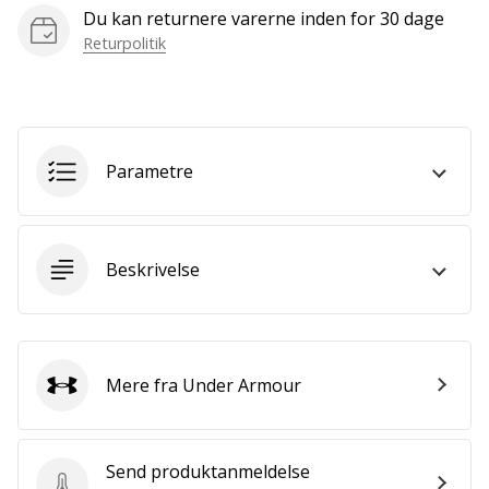
som
Du kan returnere varerne inden for 30 dage
os?
Returpolitik
Så
lad
os
løbe
sammen.
Parametre
Vis alle
artikler
Beskrivelse
Mere fra Under Armour
Under Armour
Send produktanmeldelse