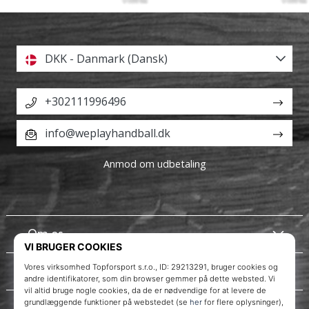
DKK - Danmark (Dansk)
+302111996496
info@weplayhandball.dk
Anmod om udbetaling
Om os
Kundeservice