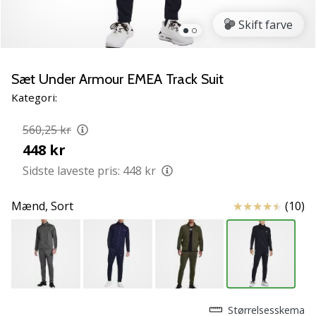
NITRO
SQD
Skift farve
5
Lær
de
Sæt Under Armour EMEA Track Suit
nye
Kategori:
PUMA
Accelerate
560,25 kr
NITRO
448 kr
SQD
5
Sidste laveste pris:
448 kr
håndboldsko
at
Anmeldelser
Mænd,
Sort
(10)
kende!
Oplev
de
tekniske
opdateringer
og
find
Størrelsesskema