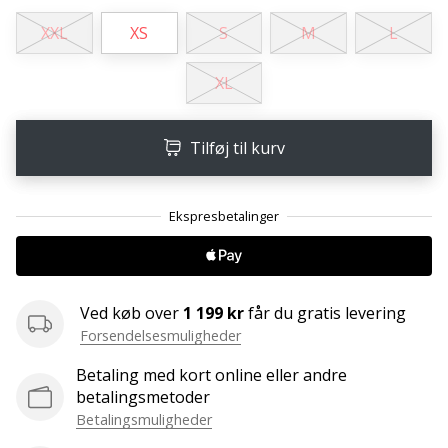
ud
af,
XXL
XS
S
M
L
om
det
XL
er…
Tilføj til kurv
25. 11. 2024
•
2 min. Læsning
Bliv
vores
Handball
ambassadør
Ved køb over
1 199 kr
får du gratis levering
Forsendelsesmuligheder
Har
du
Betaling med kort online eller andre
den
betalingsmetoder
samme
Betalingsmuligheder
hobby