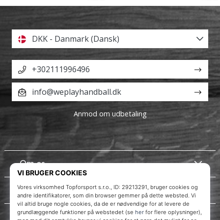
DKK - Danmark (Dansk)
+302111996496
info@weplayhandball.dk
Anmod om udbetaling
Om os
Kundeservice