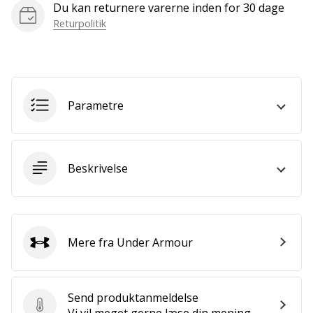
som
Du kan returnere varerne inden for 30 dage
os?
Returpolitik
Så
lad
os
løbe
sammen.
Parametre
Vis alle
Beskrivelse
artikler
Mere fra Under Armour
Under Armour
Send produktanmeldelse
Send produktanmeldelse
Vi vil meget gerne læse din mening