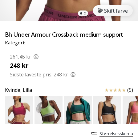
NITRO
SQD
Skift farve
5
Lær
de
Bh Under Armour Crossback medium support
nye
Kategori:
PUMA
Accelerate
261,45 kr
NITRO
248 kr
SQD
5
Sidste laveste pris:
248 kr
håndboldsko
at
Anmeldelser
Kvinde,
Lilla
(5)
kende!
Oplev
de
tekniske
opdateringer
og
Størrelsesskema
find