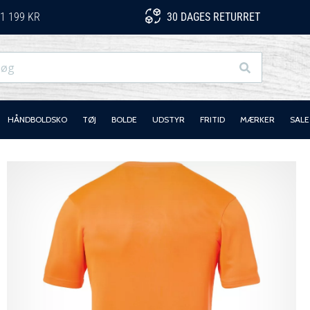
1 199 KR
30 DAGES RETURRET
Søg
HÅNDBOLDSKO
TØJ
BOLDE
UDSTYR
FRITID
MÆRKER
SALE