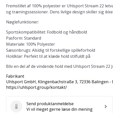
Fremstillet af 100% polyester er Uhlsport Stream 22 letv
og træningssessioner. Dens livlige design skiller sig ik
Nøglefunktioner:
Sportskompatibilitet:
Fodbold og håndbold
Pasform:
Standard
Materiale:
100% Polyester
Sæsonbrugs:
Alsidig til forskellige spilleforhold
Holdklar:
Perfekt til at klæde hold stilfuldt på
Bliv en del af de vindende hold med Uhlsport Stream 22 
Fabrikant
Uhlsport GmbH
, Klingenbachstraße 3, 72336 Balingen -
https://uhlsport.group/kontakt/
Send produktanmeldelse
Send produktanmeldelse
Vi vil meget gerne læse din mening