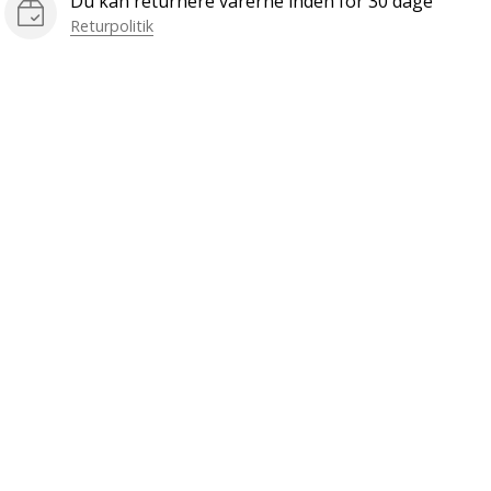
Du kan returnere varerne inden for 30 dage
Returpolitik