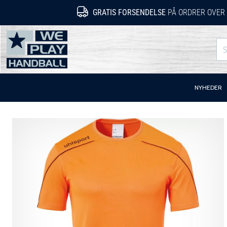
GRATIS FORSENDELSE
PÅ ORDRER OVER 
WePlayHandball.dk
NYHEDER