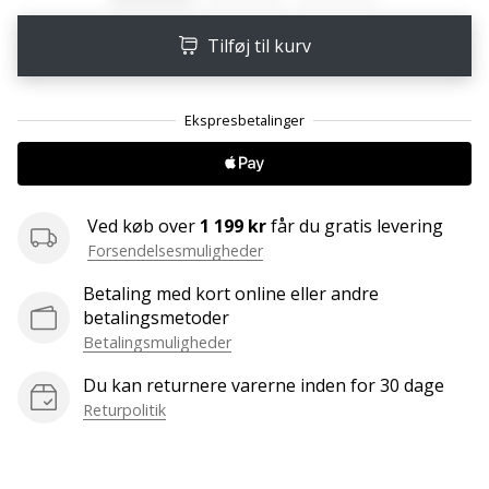
ud
af,
Tilføj til kurv
om
det
er…
25. 11. 2024
•
Ved køb over
1 199 kr
får du gratis levering
2 min. Læsning
Forsendelsesmuligheder
Bliv
vores
Betaling med kort online eller andre
Handball
betalingsmetoder
ambassadør
Betalingsmuligheder
Har
Du kan returnere varerne inden for 30 dage
du
Returpolitik
den
samme
hobby