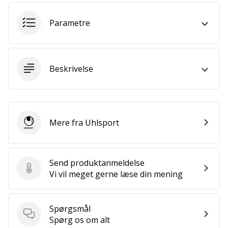
som
os?
Parametre
Så
lad
os
løbe
Beskrivelse
sammen.
Vis alle
Mere fra Uhlsport
artikler
Uhlsport
Send produktanmeldelse
Send produktanmeldelse
Vi vil meget gerne læse din mening
Spørgsmål
Spørgsmål
Spørg os om alt