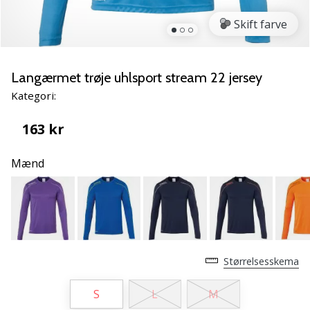
NITRO
SQD
Skift farve
5
Lær
de
Langærmet trøje uhlsport stream 22 jersey
nye
Kategori:
PUMA
Accelerate
163 kr
NITRO
SQD
Mænd
5
håndboldsko
at
kende!
Oplev
de
tekniske
Størrelsesskema
opdateringer
og
S
L
M
find