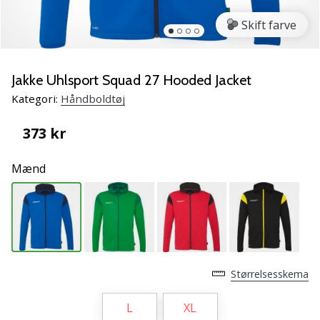
NITRO
SQD
Skift farve
5
Lær
de
Jakke Uhlsport Squad 27 Hooded Jacket
nye
Kategori:
Håndboldtøj
PUMA
Accelerate
373 kr
NITRO
SQD
Mænd
5
håndboldsko
at
kende!
Oplev
de
tekniske
Størrelsesskema
opdateringer
og
L
XL
find