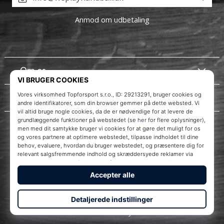
Anmod om udbetaling
Om os
Kundeservice
Instagram
WePlayHandball.dk
© 2010 – 2026
WePlayHandball.dk