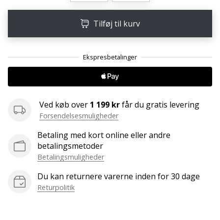
ud
af,
Tilføj til kurv
om
det
er…
25. 11. 2024
•
2 min. Læsning
Ved køb over
1 199 kr
får du gratis levering
Forsendelsesmuligheder
Bliv
vores
Betaling med kort online eller andre
Handball
betalingsmetoder
ambassadør
Betalingsmuligheder
Har
Du kan returnere varerne inden for 30 dage
du
Returpolitik
den
samme
hobby