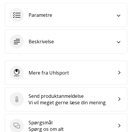
som
os?
Så
Parametre
lad
os
løbe
sammen.
Beskrivelse
Vis alle
artikler
Mere fra Uhlsport
Uhlsport
Send produktanmeldelse
Send produktanmeldelse
Vi vil meget gerne læse din mening
Spørgsmål
Spørgsmål
Spørg os om alt