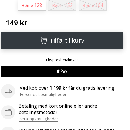
128
152
164
Børne
Børne
Børne
149 kr
Tilføj til kurv
Ved køb over
1 199 kr
får du gratis levering
Forsendelsesmuligheder
Betaling med kort online eller andre
betalingsmetoder
Betalingsmuligheder