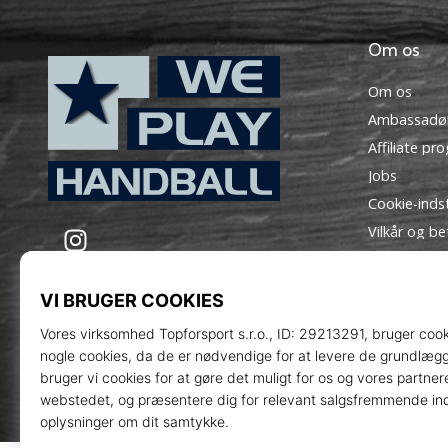
Om os
Om os
Ambassadø
Affiliate pr
Jobs
Cookie-indst
WePlayHandball.dk
Instagram
Vilkår og be