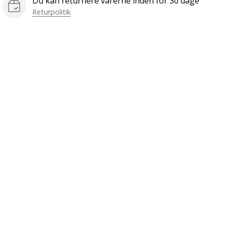
Du kan returnere varerne inden for 30 dage
Returpolitik