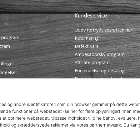
Kundeservice
Udøv fortrydelsesretten her
rprogram
Returnering
ogram
Defekt vare
Ambasadorský program
Affiliate program
illinger
Forsendelse og betaling
tingelser
Find den rigtige størrelse
Kontakt
Ofte stillede spørgsmål
Privatlivspolitik
© 2010 – 2026
WePlayHandball.dk