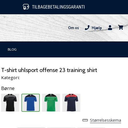
TILBAGEBETALINGSGARANTI
Om os
Hjælp
Bruger
kurv
BLOG
T-shirt uhlsport offense 23 training shirt
Kategori:
Børne
Størrelsesskema