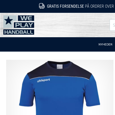
GRATIS FORSENDELSE
PÅ ORDRER OVER 
WePlayHandball.dk
NYHEDER