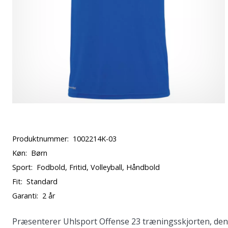
Produktnummer:
1002214K-03
Køn:
Børn
Sport:
Fodbold, Fritid, Volleyball, Håndbold
Fit:
Standard
Garanti:
2 år
Præsenterer Uhlsport Offense 23 træningsskjorten, den p