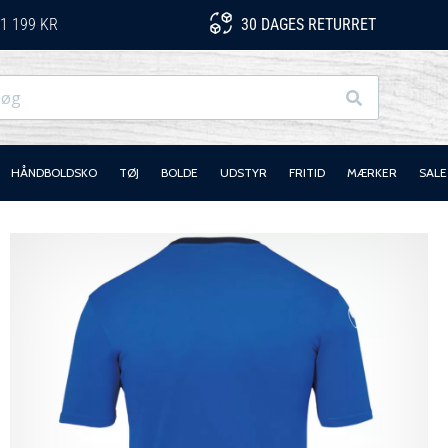
1 199 KR
30 DAGES RETURRET
Søg
HÅNDBOLDSKO
TØJ
BOLDE
UDSTYR
FRITID
MÆRKER
SALE