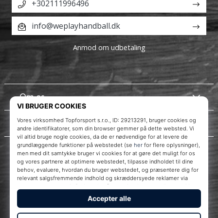
+302111996496
info@weplayhandball.dk
Anmod om udbetaling
Om os
Kundeservice
Instagram
WePlayHandball.dk