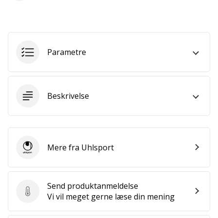
som
os?
Så
lad
os
Parametre
løbe
sammen.
Beskrivelse
Vis alle
artikler
Mere fra Uhlsport
Uhlsport
Send produktanmeldelse
Send produktanmeldelse
Vi vil meget gerne læse din mening