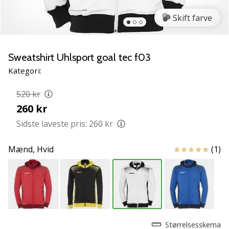
NITRO
SQD
Skift farve
5
Lær
de
Sweatshirt Uhlsport goal tec f03
nye
Kategori:
PUMA
Accelerate
520 kr
NITRO
260 kr
SQD
5
Sidste laveste pris:
260 kr
håndboldsko
at
Anmeldelser
Mænd,
Hvid
(1)
kende!
Oplev
de
tekniske
opdateringer
og
find
Størrelsesskema