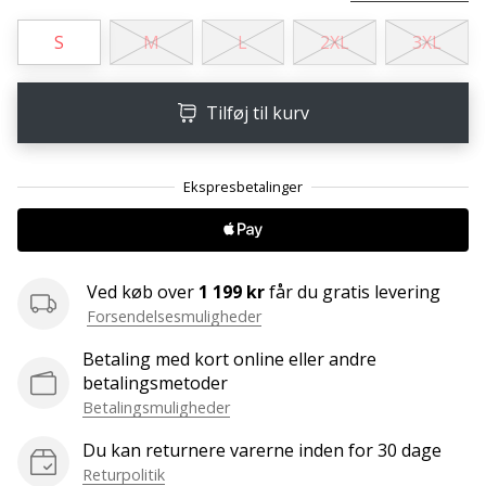
ud
af,
S
M
L
2XL
3XL
om
det
er…
Tilføj til kurv
25. 11. 2024
•
2 min. Læsning
Bliv
vores
Ved køb over
1 199 kr
får du gratis levering
Handball
Forsendelsesmuligheder
ambassadør
Betaling med kort online eller andre
Har
betalingsmetoder
du
Betalingsmuligheder
den
samme
Du kan returnere varerne inden for 30 dage
hobby
Returpolitik