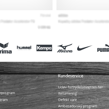
Kundeservice
Udøv fortrydelsesretten her
rprogram
Returnering
ogram
Defekt vare
Ambasadorský program