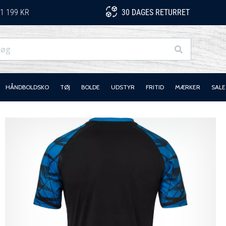
1 199 KR
30 DAGES RETURRET
Søg
HÅNDBOLDSKO
TØJ
BOLDE
UDSTYR
FRITID
MÆRKER
SALE