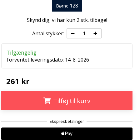
128
Børne
Skynd dig, vi har kun
2 stk. tilbage
!
Antal stykker:
Tilgængelig
Forventet leveringsdato:
14. 8. 2026
261 kr
Tilføj til kurv
.
.
.