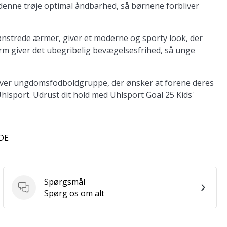
 denne trøje optimal åndbarhed, så børnene forbliver
nstrede ærmer, giver et moderne og sporty look, der
rm giver det ubegribelig bevægelsesfrihed, så unge
enhver ungdomsfodboldgruppe, der ønsker at forene deres
hlsport. Udrust dit hold med Uhlsport Goal 25 Kids'
 DE
Spørgsmål
Spørgsmål
Spørg os om alt