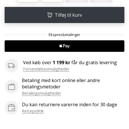
ud
af,
Tilføj til kurv
om
det
er…
25. 11. 2024
•
2 min. Læsning
Ved køb over
1 199 kr
får du gratis levering
Bliv
Forsendelsesmuligheder
vores
Betaling med kort online eller andre
Handball
betalingsmetoder
ambassadør
Betalingsmuligheder
Har
Du kan returnere varerne inden for 30 dage
du
Returpolitik
den
samme
hobby