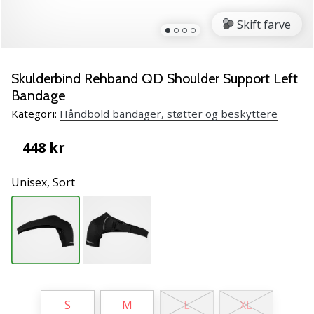
NITRO
SQD
Skift farve
5
Lær
de
Skulderbind Rehband QD Shoulder Support Left
nye
Bandage
PUMA
Kategori:
Håndbold bandager, støtter og beskyttere
Accelerate
NITRO
448 kr
SQD
5
Unisex,
Sort
håndboldsko
at
kende!
Oplev
de
tekniske
opdateringer
og
S
M
L
XL
find