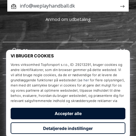
info@weplayhandball.dk
Anmod om udbetaling
Om os
Kundeservice
Instagram
WePlayHandball.dk
© 2010 – 2026
WePlayHandball.dk