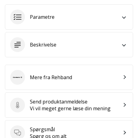
som
os?
Så
Parametre
lad
os
løbe
sammen.
Beskrivelse
Vis alle
artikler
Mere fra Rehband
Rehband
Send produktanmeldelse
Send produktanmeldelse
Vi vil meget gerne læse din mening
Spørgsmål
Spørgsmål
Spørg os om alt