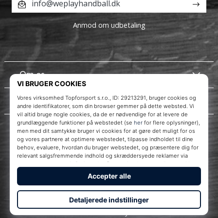
info@weplayhandball.dk
Anmod om udbetaling
Om os
Kundeservice
Instagram
WePlayHandball.dk
© 2010 – 2026
WePlayHandball.dk