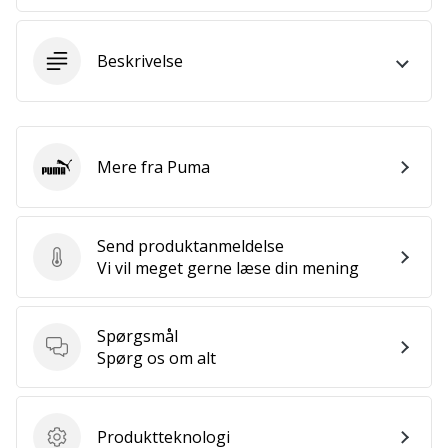
ud
af,
om
Beskrivelse
det
er…
25. 11. 2024
Mere fra Puma
Puma
•
2 min. Læsning
Bliv
Send produktanmeldelse
vores
Send produktanmeldelse
Vi vil meget gerne læse din mening
Handball
ambassadør
Spørgsmål
Har
Spørgsmål
Spørg os om alt
du
den
samme
hobby
Produktteknologi
Produktteknologi