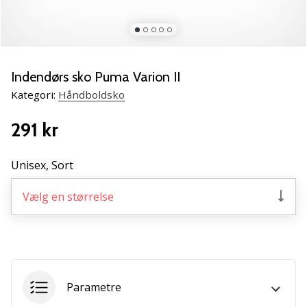
NITRO
SQD
5
Lær
de
Indendørs sko Puma Varion II
nye
Kategori:
Håndboldsko
PUMA
Accelerate
291 kr
NITRO
SQD
5
Unisex,
Sort
håndboldsko
at
Vælg en størrelse
kende!
Oplev
de
tekniske
opdateringer
og
Parametre
find