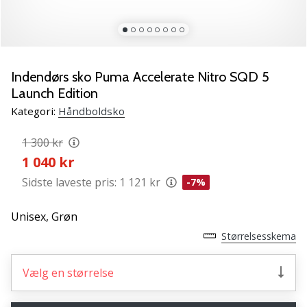
NITRO
SQD
5
Lær
de
Indendørs sko Puma Accelerate Nitro SQD 5
nye
Launch Edition
PUMA
Kategori:
Håndboldsko
Accelerate
NITRO
1 300 kr
SQD
1 040 kr
5
håndboldsko
Sidste laveste pris:
1 121 kr
-7%
at
kende!
Unisex,
Grøn
Oplev
Størrelsesskema
de
tekniske
opdateringer
Vælg en størrelse
og
find