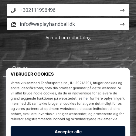
+302111996496
info@weplayhandball.dk
Anmod om udbetaling
Om os
Kundeservice
Instagram
WePlayHandball.dk