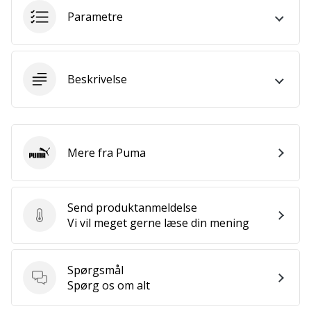
som
Parametre
os?
Så
lad
os
Beskrivelse
løbe
sammen.
Mere fra Puma
Vis alle
Puma
artikler
Send produktanmeldelse
Send produktanmeldelse
Vi vil meget gerne læse din mening
Spørgsmål
Spørgsmål
Spørg os om alt