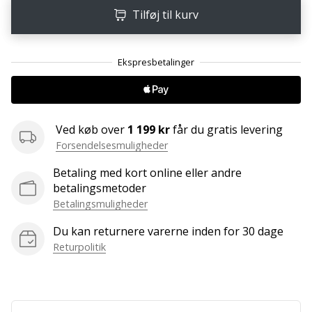
ud
Tilføj til kurv
af,
om
det
er…
25. 11. 2024
Ved køb over
1 199 kr
får du gratis levering
•
2 min. Læsning
Forsendelsesmuligheder
Bliv
Betaling med kort online eller andre
vores
betalingsmetoder
Handball
Betalingsmuligheder
ambassadør
Du kan returnere varerne inden for 30 dage
Har
Returpolitik
du
den
samme
hobby