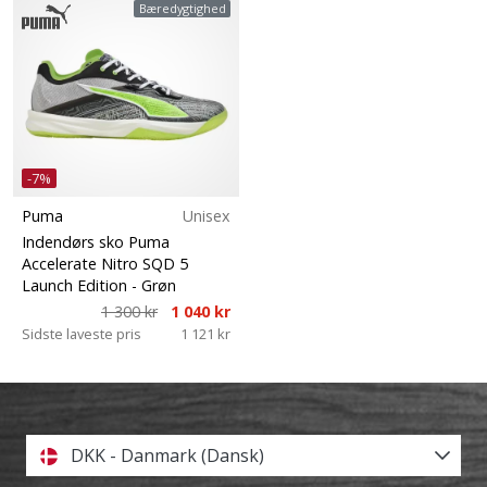
Bæredygtighed
-7%
Puma
Unisex
Indendørs sko Puma
Accelerate Nitro SQD 5
Launch Edition
- Grøn
1 300 kr
1 040 kr
Sidste laveste pris
1 121 kr
DKK - Danmark (Dansk)