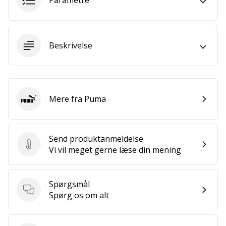
Parametre
som
os?
Så
lad
Beskrivelse
os
løbe
sammen.
Mere fra Puma
Puma
Vis alle
artikler
Send produktanmeldelse
Send produktanmeldelse
Vi vil meget gerne læse din mening
Spørgsmål
Spørgsmål
Spørg os om alt