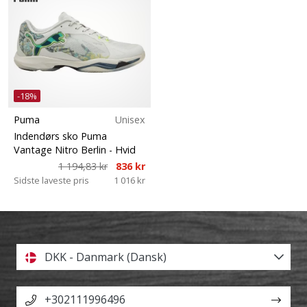
-18%
Puma
Unisex
Indendørs sko Puma
Vantage Nitro Berlin
- Hvid
1 194,83 kr
836 kr
Sidste laveste pris
1 016 kr
DKK - Danmark (Dansk)
+302111996496