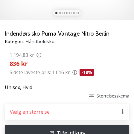
NITRO
SQD
5
Lær
de
Indendørs sko Puma Vantage Nitro Berlin
nye
Kategori:
Håndboldsko
PUMA
Accelerate
1 194,83 kr
NITRO
836 kr
SQD
5
Sidste laveste pris:
1 016 kr
-18%
håndboldsko
at
Unisex,
Hvid
kende!
Størrelsesskema
Oplev
de
tekniske
Vælg en størrelse
opdateringer
og
find
Tilføj til kurv