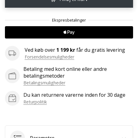
ud
af,
om
det
er…
Ved køb over
1 199 kr
får du gratis levering
25. 11. 2024
Forsendelsesmuligheder
•
2 min. Læsning
Betaling med kort online eller andre
Bliv
betalingsmetoder
vores
Betalingsmuligheder
Handball
Du kan returnere varerne inden for 30 dage
ambassadør
Returpolitik
Har
du
den
samme
hobby