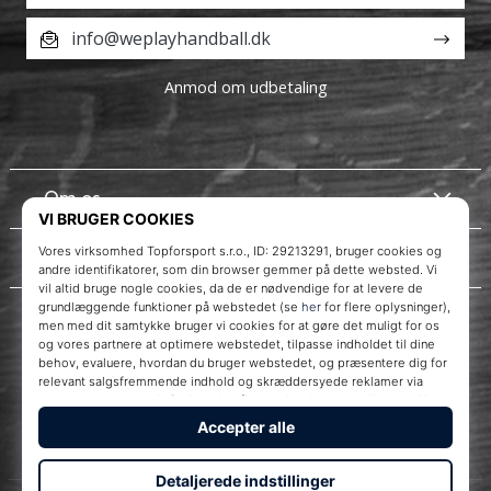
info@weplayhandball.dk
Anmod om udbetaling
Om os
Kundeservice
Instagram
WePlayHandball.dk