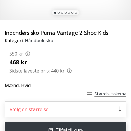
NITRO
SQD
5
Lær
de
Indendørs sko Puma Vantage 2 Shoe Kids
nye
Kategori:
Håndboldsko
PUMA
Accelerate
550 kr
NITRO
468 kr
SQD
5
Sidste laveste pris:
440 kr
håndboldsko
at
Mænd,
Hvid
kende!
Størrelsesskema
Oplev
de
tekniske
Vælg en størrelse
opdateringer
og
find
Tilføj til kurv