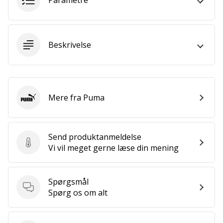
Parametre
som
os?
Så
lad
Beskrivelse
os
løbe
sammen.
Mere fra Puma
Puma
Vis alle
artikler
Send produktanmeldelse
Send produktanmeldelse
Vi vil meget gerne læse din mening
Spørgsmål
Spørgsmål
Spørg os om alt