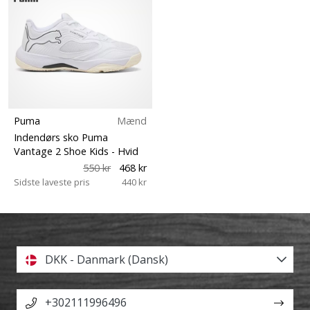
Puma
Mænd
Indendørs sko Puma
Vantage 2 Shoe Kids
- Hvid
550 kr
468 kr
Sidste laveste pris
440 kr
DKK - Danmark (Dansk)
+302111996496