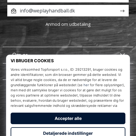
info@weplayhandball.dk
Anmod om udbetaling
Om os
Kundeservice
Instagram
WePlayHandball.dk