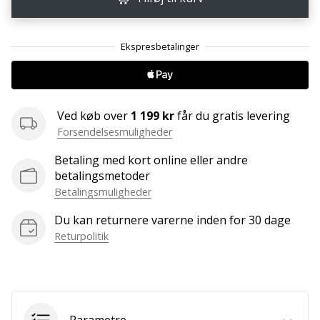
ud
af,
om
det
er…
Ved køb over
1 199 kr
får du gratis levering
25. 11. 2024
Forsendelsesmuligheder
•
2 min. Læsning
Betaling med kort online eller andre
Bliv
betalingsmetoder
vores
Betalingsmuligheder
Handball
Du kan returnere varerne inden for 30 dage
ambassadør
Returpolitik
Har
du
den
samme
hobby