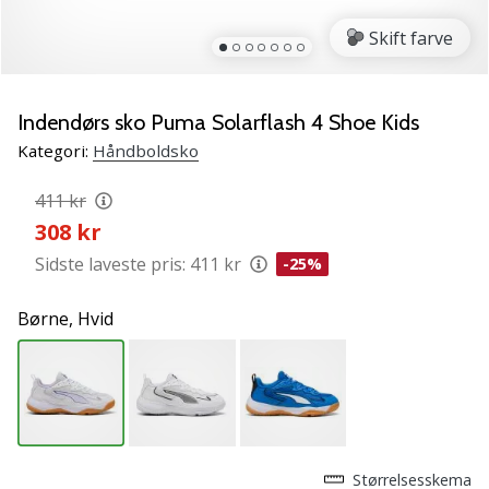
NITRO
SQD
Skift farve
5
Lær
de
Indendørs sko Puma Solarflash 4 Shoe Kids
nye
Kategori:
Håndboldsko
PUMA
Accelerate
411 kr
NITRO
308 kr
SQD
5
Sidste laveste pris:
411 kr
-25%
håndboldsko
at
Børne,
Hvid
kende!
Oplev
de
tekniske
opdateringer
og
find
Størrelsesskema