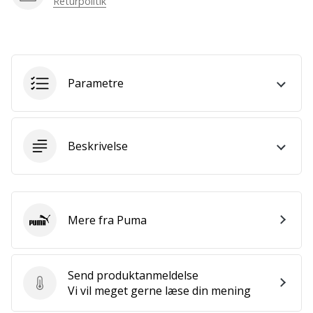
Returpolitik
som
os?
Så
lad
os
løbe
Parametre
sammen.
Beskrivelse
Vis alle
artikler
Mere fra Puma
Puma
Send produktanmeldelse
Send produktanmeldelse
Vi vil meget gerne læse din mening