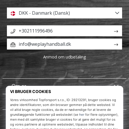
DKK - Danmark (Dansk)
+302111996496
info@weplayhandball.dk
Anmod om udbetaling
Om os
Kundeservice