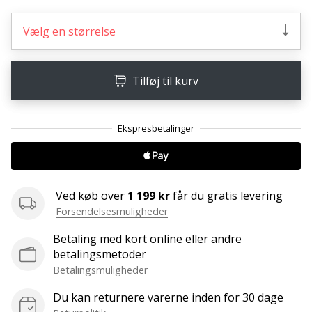
ud
af,
Vælg en størrelse
om
det
er…
Tilføj til kurv
25. 11. 2024
•
2 min. Læsning
Bliv
vores
Ved køb over
1 199 kr
får du gratis levering
Handball
Forsendelsesmuligheder
ambassadør
Betaling med kort online eller andre
Har
betalingsmetoder
du
den
Betalingsmuligheder
samme
Du kan returnere varerne inden for 30 dage
hobby