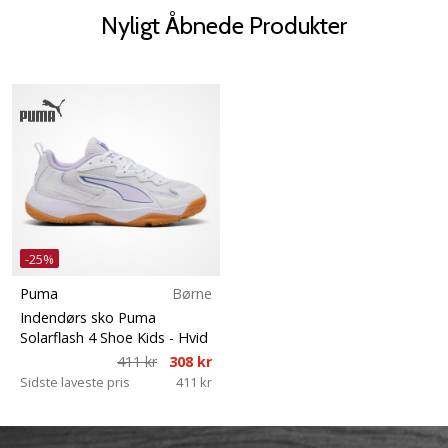
Nyligt Åbnede Produkter
-25%
Puma
Børne
Indendørs sko Puma
Solarflash 4 Shoe Kids
- Hvid
411 kr
308 kr
Sidste laveste pris
411 kr