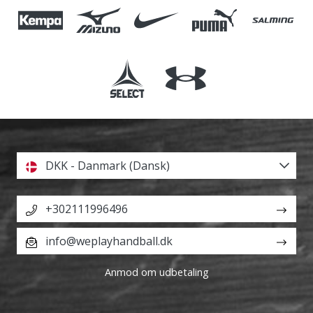
DKK - Danmark (Dansk)
+302111996496
info@weplayhandball.dk
Anmod om udbetaling