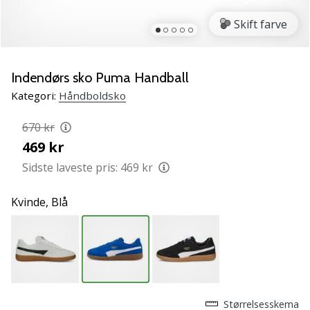
NITRO
SQD
Skift farve
5
Lær
de
Indendørs sko Puma Handball
nye
Kategori:
Håndboldsko
PUMA
Accelerate
670 kr
NITRO
469 kr
SQD
5
Sidste laveste pris:
469 kr
håndboldsko
at
Kvinde,
Blå
kende!
Oplev
de
tekniske
opdateringer
og
find
Størrelsesskema