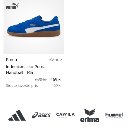
Puma
Kvinde
Indendørs sko Puma
Handball
- Blå
670 kr
469 kr
Sidste laveste pris
469 kr