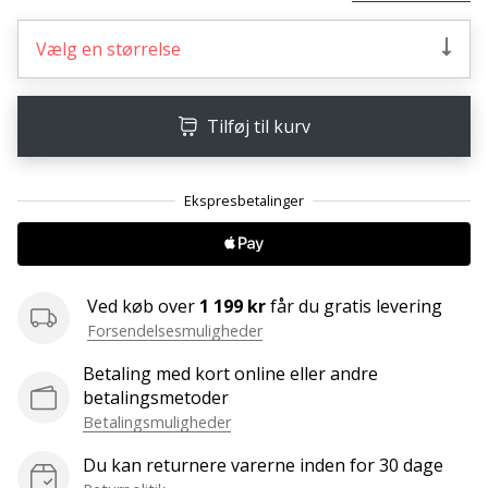
ud
af,
Vælg en størrelse
om
det
er…
Tilføj til kurv
25. 11. 2024
•
2 min. Læsning
Bliv
vores
Ved køb over
1 199 kr
får du gratis levering
Handball
Forsendelsesmuligheder
ambassadør
Betaling med kort online eller andre
Har
betalingsmetoder
du
den
Betalingsmuligheder
samme
Du kan returnere varerne inden for 30 dage
hobby