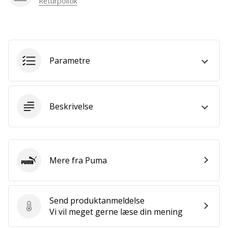
Returpolitik
som
os?
Så
lad
os
løbe
Parametre
sammen.
Beskrivelse
Vis alle
artikler
Mere fra Puma
Puma
Send produktanmeldelse
Send produktanmeldelse
Vi vil meget gerne læse din mening