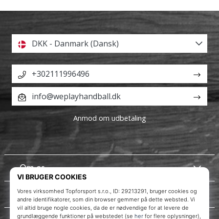
DKK - Danmark (Dansk)
+302111996496
info@weplayhandball.dk
Anmod om udbetaling
Om os
Kundeservice