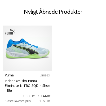
Nyligt Åbnede Produkter
Puma
Unisex
Indendørs sko Puma
Eliminate NITRO SQD 4 Shoe
- Blå
1 300 kr
1 144 kr
Sidste laveste pris
1 053 kr