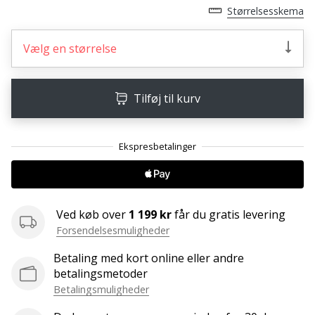
ud
Størrelsesskema
af,
om
Vælg en størrelse
det
er…
Tilføj til kurv
25. 11. 2024
•
2 min. Læsning
Bliv
vores
Handball
Ved køb over
1 199 kr
får du gratis levering
ambassadør
Forsendelsesmuligheder
Har
du
Betaling med kort online eller andre
den
betalingsmetoder
samme
Betalingsmuligheder
hobby