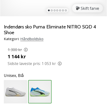
NITRO
SQD
Skift farve
5
Lær
de
Indendørs sko Puma Eliminate NITRO SQD 4
nye
Shoe
PUMA
Kategori:
Håndboldsko
Accelerate
NITRO
1 300 kr
SQD
1 144 kr
5
håndboldsko
Sidste laveste pris:
1 053 kr
at
kende!
Unisex,
Blå
Oplev
de
tekniske
opdateringer
og
find