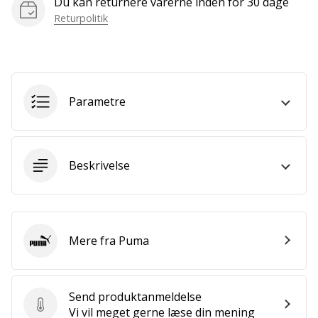
Du kan returnere varerne inden for 30 dage
som
Returpolitik
os?
Så
lad
os
løbe
sammen.
Parametre
Vis alle
Beskrivelse
artikler
Mere fra Puma
Puma
Send produktanmeldelse
Send produktanmeldelse
Vi vil meget gerne læse din mening