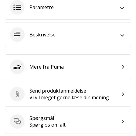
som
Parametre
os?
Så
lad
os
Beskrivelse
løbe
sammen.
Mere fra Puma
Vis alle
Puma
artikler
Send produktanmeldelse
Send produktanmeldelse
Vi vil meget gerne læse din mening
Spørgsmål
Spørgsmål
Spørg os om alt