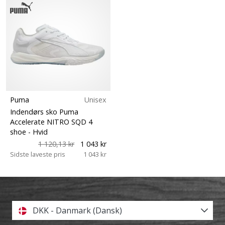
Puma
Unisex
Indendørs sko Puma
Accelerate NITRO SQD 4
shoe
- Hvid
1 120,13 kr
1 043 kr
Sidste laveste pris
1 043 kr
DKK - Danmark (Dansk)