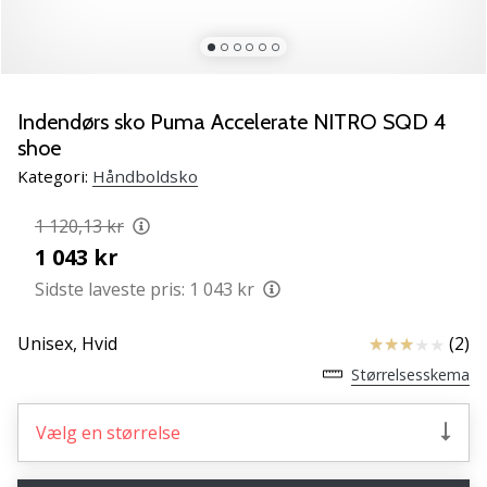
NITRO
SQD
5
Lær
de
Indendørs sko Puma Accelerate NITRO SQD 4
nye
shoe
PUMA
Kategori:
Håndboldsko
Accelerate
NITRO
1 120,13 kr
SQD
1 043 kr
5
håndboldsko
Sidste laveste pris:
1 043 kr
at
kende!
Anmeldelser
Unisex,
Hvid
(2)
Oplev
Størrelsesskema
de
tekniske
opdateringer
Vælg en størrelse
og
find