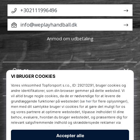
+302111996496
info@weplayhandball.dk
Anmod om udbetaling
Om os
Kundeservice
Instagram
WePlayHandball.dk