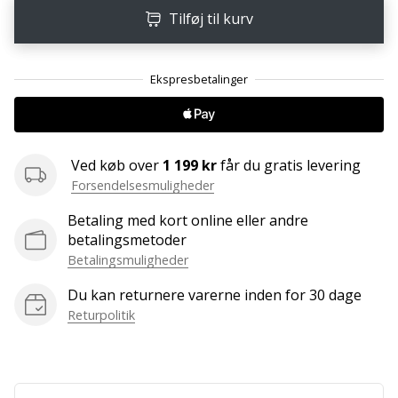
ud
Tilføj til kurv
af,
om
det
er…
25. 11. 2024
Ved køb over
1 199 kr
får du gratis levering
•
2 min. Læsning
Forsendelsesmuligheder
Bliv
Betaling med kort online eller andre
vores
betalingsmetoder
Handball
Betalingsmuligheder
ambassadør
Du kan returnere varerne inden for 30 dage
Har
Returpolitik
du
den
samme
hobby