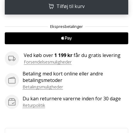
ud
Tilføj til kurv
af,
om
det
er…
25. 11. 2024
Ved køb over
1 199 kr
får du gratis levering
•
2 min. Læsning
Forsendelsesmuligheder
Bliv
Betaling med kort online eller andre
vores
betalingsmetoder
Handball
Betalingsmuligheder
ambassadør
Du kan returnere varerne inden for 30 dage
Har
Returpolitik
du
den
samme
hobby