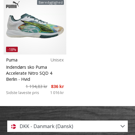
Bæredygtighed
-18%
Puma
Unisex
Indendørs sko Puma
Accelerate Nitro SQD 4
Berlin
- Hvid
1 194,83 kr
836 kr
Sidste laveste pris
1 016 kr
DKK - Danmark (Dansk)