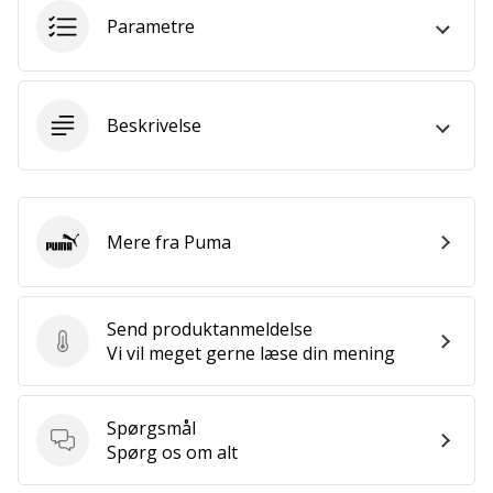
som
Parametre
os?
Så
lad
os
Beskrivelse
løbe
sammen.
Mere fra Puma
Vis alle
Puma
artikler
Send produktanmeldelse
Send produktanmeldelse
Vi vil meget gerne læse din mening
Spørgsmål
Spørgsmål
Spørg os om alt