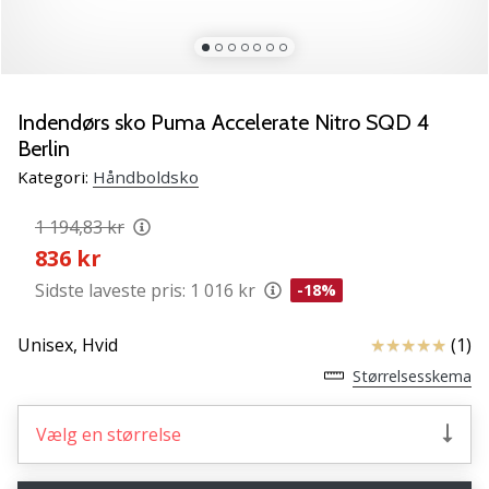
NITRO
SQD
5
Lær
de
Indendørs sko Puma Accelerate Nitro SQD 4
nye
Berlin
PUMA
Kategori:
Håndboldsko
Accelerate
NITRO
1 194,83 kr
SQD
836 kr
5
håndboldsko
Sidste laveste pris:
1 016 kr
-18%
at
kende!
Anmeldelser
Unisex,
Hvid
(1)
Oplev
Størrelsesskema
de
tekniske
opdateringer
Vælg en størrelse
og
find