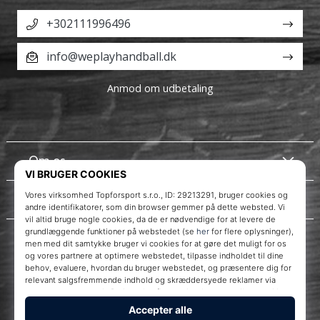
+302111996496
info@weplayhandball.dk
Anmod om udbetaling
Om os
Kundeservice
Instagram
WePlayHandball.dk