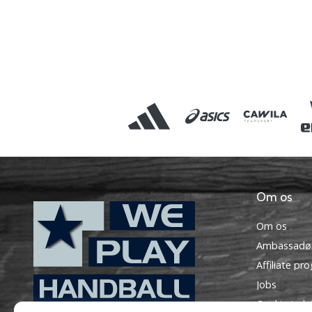
Om os
Om os
Ambassadø
Affiliate pr
Jobs
Cookie-indst