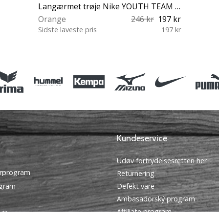
Langærmet trøje Nike YOUTH TEAM GOALKEEPER JERSEY LONG SLEEVE
Orange
246 kr
197 kr
Sidste laveste pris
197 kr
XS
Kundeservice
Udøv fortrydelsesretten her
rprogram
Returnering
ogram
Defekt vare
Ambasadorský program
Affiliate program
illinger