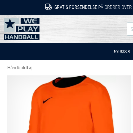
GRATIS FORSENDELSE
PÅ ORDRER OVER 
WePlayHandball.dk
NYHEDER
Håndboldtøj