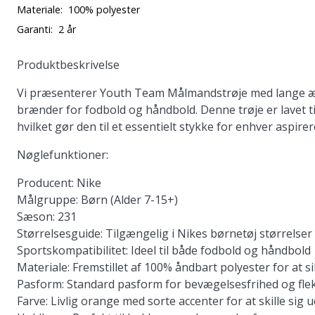
Materiale:
100% polyester
Garanti:
2 år
Produktbeskrivelse
Vi præsenterer
Youth Team Målmandstrøje med lange 
brænder for fodbold og håndbold. Denne trøje er lavet ti
hvilket gør den til et essentielt stykke for enhver aspir
Nøglefunktioner:
Producent:
Nike
Målgruppe:
Børn (Alder 7-15+)
Sæson:
231
Størrelsesguide:
Tilgængelig i Nikes børnetøj størrelser
Sportskompatibilitet:
Ideel til både fodbold og håndbold
Materiale:
Fremstillet af 100% åndbart polyester for at 
Pasform:
Standard pasform for bevægelsesfrihed og fleks
Farve:
Livlig orange med sorte accenter for at skille sig