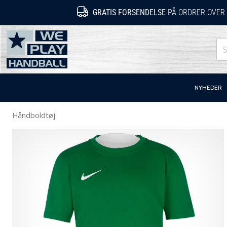
GRATIS FORSENDELSE
PÅ ORDRER OVER 
WePlayHandball.dk
NYHEDER
Håndboldtøj