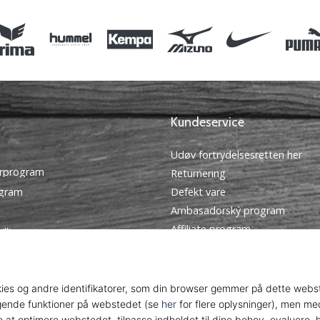
Kundeservice
Udøv fortrydelsesretten her
rprogram
Returnering
ogram
Defekt vare
Ambasadorský program
Affiliate program
illinger
Forsendelse og betaling
tingelser
Find den rigtige størrelse
Kontakt
Ofte stillede spørgsmål