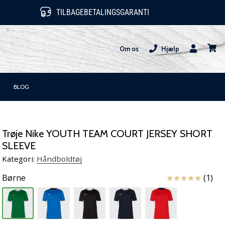
TILBAGEBETALINGSGARANTI
Om os
Hjælp
Bruger
kurv
BLOG
Trøje Nike YOUTH TEAM COURT JERSEY SHORT
SLEEVE
Kategori:
Håndboldtøj
Anmeldelser
Børne
(1)