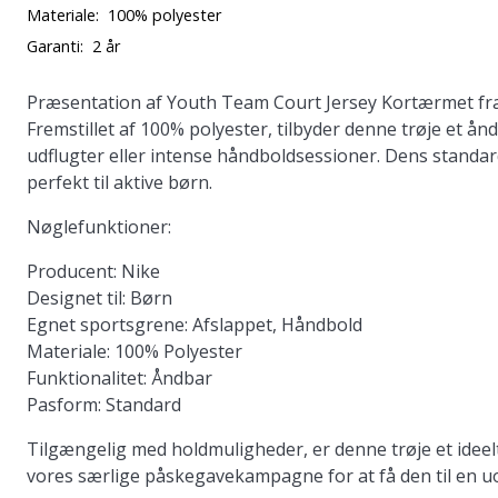
Materiale:
100% polyester
Garanti:
2 år
Præsentation af
Youth Team Court Jersey Kortærmet
fr
Fremstillet af 100% polyester, tilbyder denne trøje et å
udflugter eller intense håndboldsessioner. Dens standa
perfekt til aktive børn.
Nøglefunktioner:
Producent
: Nike
Designet til
: Børn
Egnet sportsgrene
: Afslappet, Håndbold
Materiale
: 100% Polyester
Funktionalitet
: Åndbar
Pasform
: Standard
Tilgængelig med holdmuligheder, er denne trøje et ideelt
vores særlige påskegavekampagne for at få den til en uo