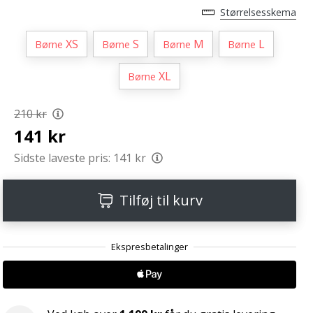
Størrelsesskema
XS
S
M
L
Børne
Børne
Børne
Børne
XL
Børne
210 kr
141 kr
Sidste laveste pris:
141 kr
Tilføj til kurv