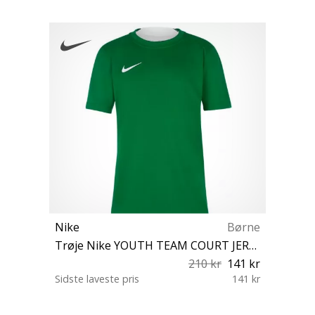
Nike
Børne
Trøje Nike YOUTH TEAM COURT JERSEY SHORT SLEEVE
210 kr
141 kr
Sidste laveste pris
141 kr
XS S M L XL