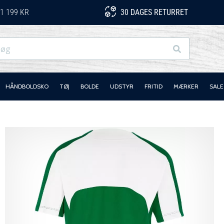
1 199 KR
30 DAGES RETURRET
Søg
HÅNDBOLDSKO
TØJ
BOLDE
UDSTYR
FRITID
MÆRKER
SALE