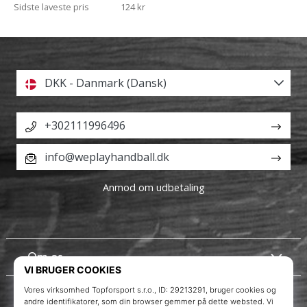
Sidste laveste pris
124 kr
DKK - Danmark (Dansk)
+302111996496
info@weplayhandball.dk
Anmod om udbetaling
Om os
Kundeservice