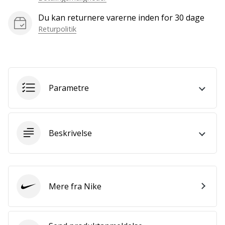
som
os?
Du kan returnere varerne inden for 30 dage
Så
Returpolitik
lad
os
løbe
sammen.
Parametre
Vis alle
artikler
Beskrivelse
Mere fra Nike
Nike