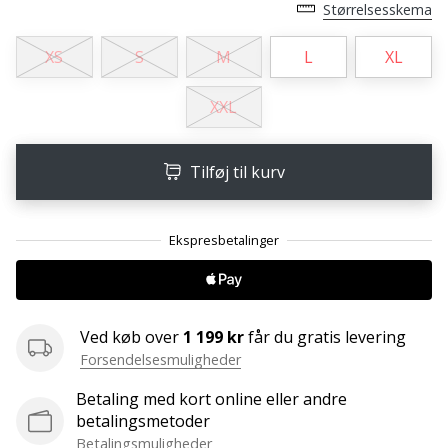
ud
Størrelsesskema
af,
om
XS
S
M
L
XL
det
er…
XXL
25. 11. 2024
Tilføj til kurv
•
2 min. Læsning
Bliv
vores
Handball
ambassadør
Ved køb over
1 199 kr
får du gratis levering
Har
Forsendelsesmuligheder
du
den
Betaling med kort online eller andre
samme
betalingsmetoder
hobby
Betalingsmuligheder