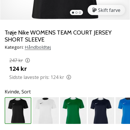
NITRO
SQD
Skift farve
5
Lær
de
Trøje Nike WOMENS TEAM COURT JERSEY
nye
SHORT SLEEVE
PUMA
Kategori:
Håndboldtøj
Accelerate
NITRO
247 kr
SQD
124 kr
5
håndboldsko
Sidste laveste pris:
124 kr
at
kende!
Kvinde,
Sort
Oplev
de
tekniske
opdateringer
og
find