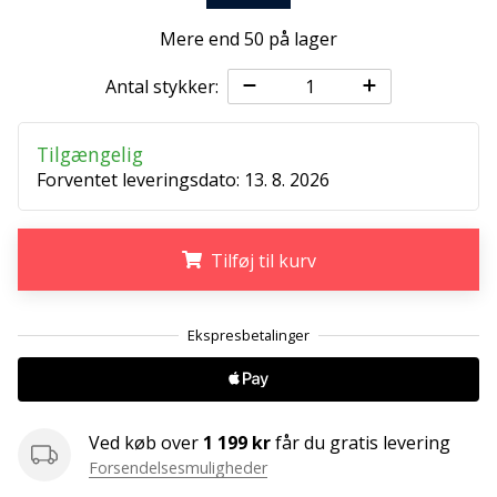
ud
af,
Mere end 50 på lager
om
det
Antal stykker:
er…
Tilgængelig
Forventet leveringsdato:
13. 8. 2026
25. 11. 2024
•
2 min. Læsning
Tilføj til kurv
Bliv
vores
Handball
.
.
.
ambassadør
Har
du
den
Ved køb over
1 199 kr
får du gratis levering
samme
Forsendelsesmuligheder
hobby