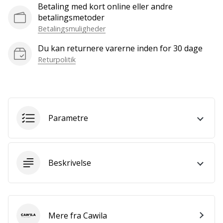
som
Betaling med kort online eller andre
os?
betalingsmetoder
Så
Betalingsmuligheder
lad
os
Du kan returnere varerne inden for 30 dage
løbe
Returpolitik
sammen.
Vis alle
Parametre
artikler
Beskrivelse
Mere fra Cawila
Cawila