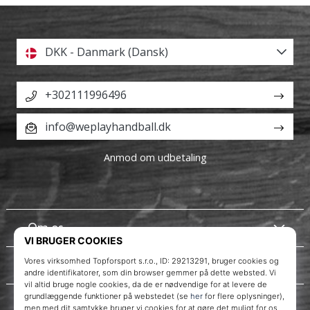
DKK - Danmark (Dansk)
+302111996496
info@weplayhandball.dk
Anmod om udbetaling
Om os
Kundeservice