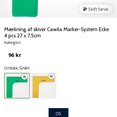
NITRO
SQD
Skift farve
5
Lær
de
Mærkning af skiver Cawila Marker-System Ecke
nye
4 pcs 27 x 7,5cm
PUMA
Kategori:
Accelerate
NITRO
96 kr
SQD
5
Unisex,
Grøn
håndboldsko
at
kende!
Oplev
de
tekniske
opdateringer
og
OS
find