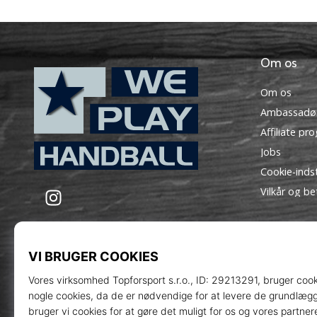
Om os
Om os
Ambassadø
Affiliate pr
Jobs
Cookie-indst
WePlayHandball.dk
Instagram
Vilkår og be