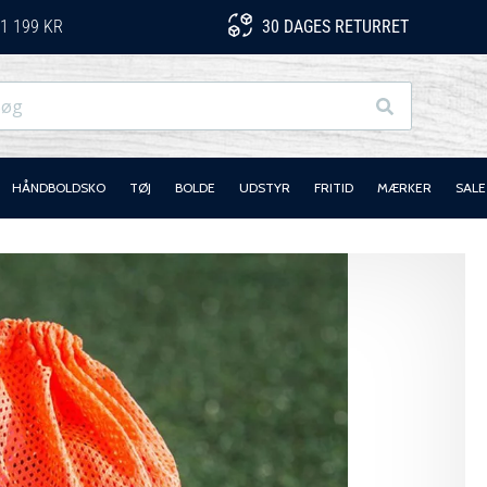
1 199 KR
30 DAGES RETURRET
Søg
HÅNDBOLDSKO
TØJ
BOLDE
UDSTYR
FRITID
MÆRKER
SALE