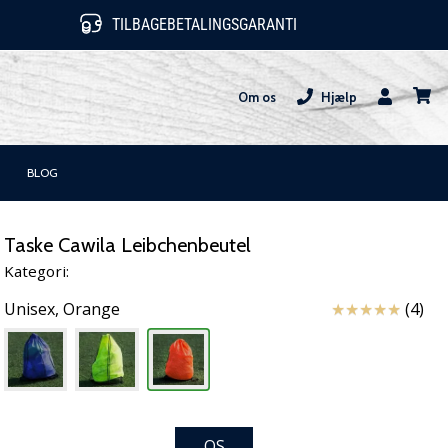
TILBAGEBETALINGSGARANTI
Om os
Hjælp
Bruger
kurv
BLOG
Taske Cawila Leibchenbeutel
Kategori:
Anmeldelser
Unisex,
Orange
(4)
OS