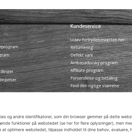
Kundeservice
Udøv fortrydelsesretten her
rprogram
Returnering
ogram
Defekt vare
Ambasadorský program
Affiliate program
illinger
Forsendelse og betaling
tingelser
Find den rigtige størrelse
Kontakt
Ofte stillede spørgsmål
Privatlivspolitik