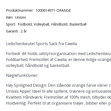
Produktnummer:
1000614971-ORANGE
Køn:
Unisex
Sport:
Fodbold, Volleyball, Håndbold, Basketball
Garanti:
2 år
Leibchenbeutel Sports Sack fra Cawila
Forbedr dit holds udstyrsorganisation med Leibchenbeute
holdbarhed. Fremstillet af Cawila, er denne livlige orange
volleyball, håndbold og basketball.
Nøglefunktioner:
Høj-Synlighed Design:
Den slående orange farve sikrer n
Unisex Appel:
Ideel til alle spillere, trænere og entusiast
Kvalitets Håndværk:
Fremstillet af 100% mesh, tilbyder
Holdvenlig:
Perfekt til at organisere trøjer, bibber elle