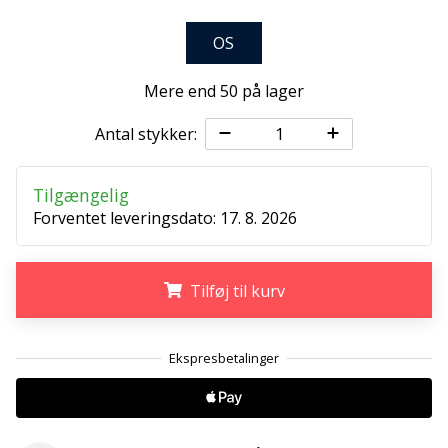
ud
af,
OS
om
det
Mere end 50 på lager
er…
Antal stykker:
25. 11. 2024
•
Tilgængelig
2 min. Læsning
Forventet leveringsdato:
17. 8. 2026
Bliv
vores
Handball
Tilføj til kurv
ambassadør
Har
.
.
.
du
den
samme
hobby