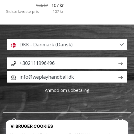
126 kr
107 kr
Sidste laveste pris
107 kr
DKK - Danmark (Dansk)
+302111996496
info@weplayhandball.dk
Anmod om udbetaling
Om os