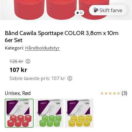
NITRO
SQD
Skift farve
5
Lær
de
Bånd Cawila Sporttape COLOR 3,8cm x 10m
nye
6er Set
PUMA
Kategori:
Håndboldudstyr
Accelerate
NITRO
126 kr
SQD
107 kr
5
håndboldsko
Sidste laveste pris:
107 kr
at
kende!
Anmeldelser
Unisex,
Rød
(3)
Oplev
de
tekniske
opdateringer
og
find