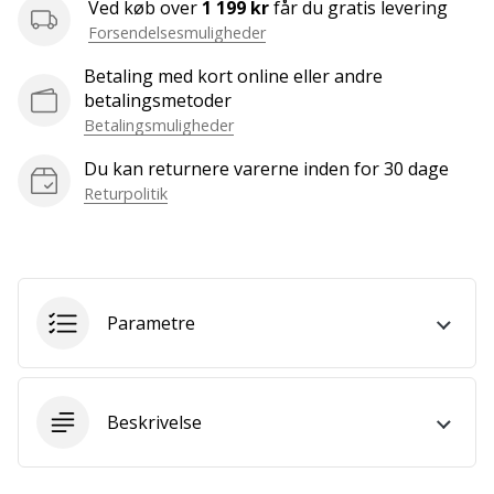
som
Ved køb over
1 199 kr
får du gratis levering
os?
Forsendelsesmuligheder
Så
Betaling med kort online eller andre
lad
betalingsmetoder
os
Betalingsmuligheder
løbe
sammen.
Du kan returnere varerne inden for 30 dage
Returpolitik
Vis alle
artikler
Parametre
Beskrivelse