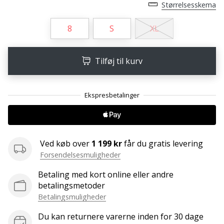
ud
Størrelsesskema
af,
om
8
S
XL
det
er…
Tilføj til kurv
25. 11. 2024
•
2 min. Læsning
Bliv
vores
Ved køb over
1 199 kr
får du gratis levering
Handball
Forsendelsesmuligheder
ambassadør
Har
Betaling med kort online eller andre
du
betalingsmetoder
den
Betalingsmuligheder
samme
hobby
Du kan returnere varerne inden for 30 dage