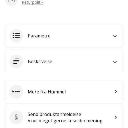
som
Returpolitik
os?
Så
lad
os
løbe
Parametre
sammen.
Beskrivelse
Vis alle
artikler
Mere fra Hummel
Hummel
Send produktanmeldelse
Send produktanmeldelse
Vi vil meget gerne læse din mening