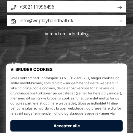
+302111996496
info@weplayhandball.dk
Anmod om udbetaling
Om os
Kundeservice
Instagram
WePlayHandball.dk