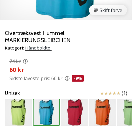
NITRO
SQD
Skift farve
5
Lær
de
Overtræksvest Hummel
nye
MARKIERUNGSLEIBCHEN
PUMA
Kategori:
Håndboldtøj
Accelerate
NITRO
74 kr
SQD
60 kr
5
håndboldsko
Sidste laveste pris:
66 kr
-9%
at
kende!
Anmeldelser
Unisex
(1)
Oplev
de
tekniske
opdateringer
og
find