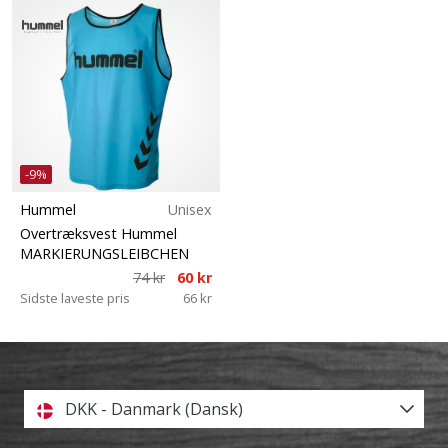
-9%
Hummel
Unisex
Overtræksvest Hummel
MARKIERUNGSLEIBCHEN
74 kr
60 kr
Sidste laveste pris
66 kr
DKK - Danmark (Dansk)