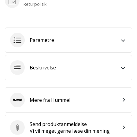
som
Returpolitik
os?
Så
lad
os
løbe
Parametre
sammen.
Beskrivelse
Vis alle
artikler
Mere fra Hummel
Hummel
Send produktanmeldelse
Send produktanmeldelse
Vi vil meget gerne læse din mening