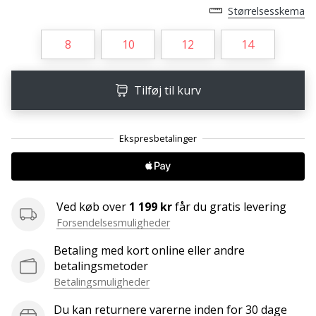
ud
Størrelsesskema
af,
om
8
10
12
14
det
er…
Tilføj til kurv
25. 11. 2024
•
2 min. Læsning
Bliv
vores
Handball
Ved køb over
1 199 kr
får du gratis levering
ambassadør
Forsendelsesmuligheder
Har
Betaling med kort online eller andre
du
betalingsmetoder
den
Betalingsmuligheder
samme
hobby
Du kan returnere varerne inden for 30 dage