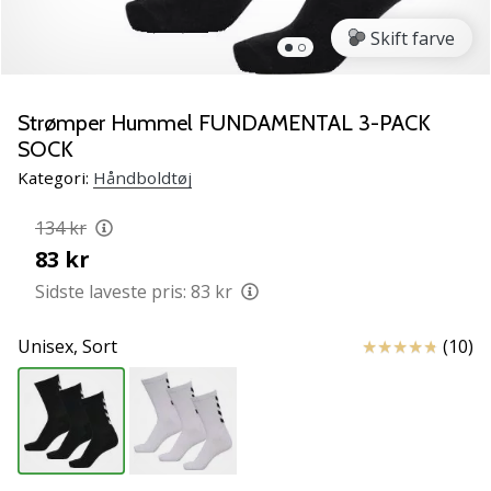
NITRO
SQD
Skift farve
5
Lær
de
Strømper Hummel FUNDAMENTAL 3-PACK
nye
SOCK
PUMA
Kategori:
Håndboldtøj
Accelerate
NITRO
134 kr
SQD
83 kr
5
håndboldsko
Sidste laveste pris:
83 kr
at
kende!
Anmeldelser
Unisex,
Sort
(10)
Oplev
de
tekniske
opdateringer
og
find