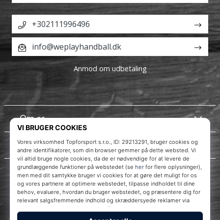
+302111996496
info@weplayhandball.dk
Anmod om udbetaling
Om os
Kundeservice
WePlayHandball.dk