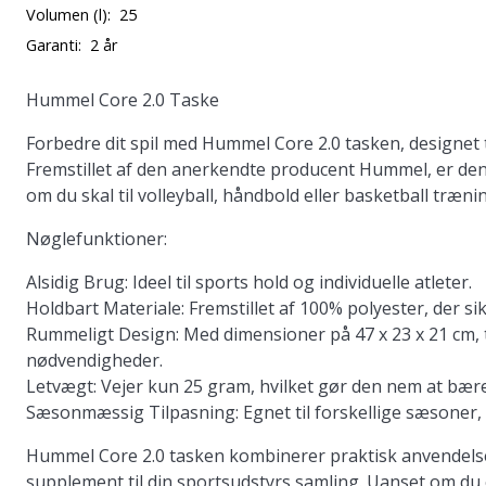
Volumen (l):
25
Garanti:
2 år
Hummel Core 2.0 Taske
Forbedre dit spil med Hummel Core 2.0 tasken, designet til
Fremstillet af den anerkendte producent Hummel, er denne
om du skal til volleyball, håndbold eller basketball træni
Nøglefunktioner:
Alsidig Brug:
Ideel til sports hold og individuelle atleter.
Holdbart Materiale:
Fremstillet af 100% polyester, der si
Rummeligt Design:
Med dimensioner på 47 x 23 x 21 cm, ti
nødvendigheder.
Letvægt:
Vejer kun 25 gram, hvilket gør den nem at bære 
Sæsonmæssig Tilpasning:
Egnet til forskellige sæsoner, 
Hummel Core 2.0 tasken kombinerer praktisk anvendelse m
supplement til din sportsudstyrs samling. Uanset om du 