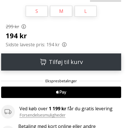
S
M
L
299 kr
194 kr
Sidste laveste pris:
194 kr
Tilføj til kurv
Ved køb over
1 199 kr
får du gratis levering
Forsendelsesmuligheder
Betaling med kort online eller andre