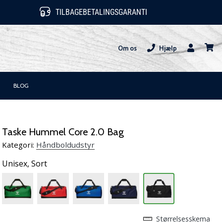
TILBAGEBETALINGSGARANTI
Om os
Hjælp
Bruger
kurv
BLOG
Taske Hummel Core 2.0 Bag
Kategori:
Håndboldudstyr
Unisex,
Sort
Størrelsesskema