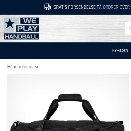
GRATIS FORSENDELSE
PÅ ORDRER OVER 
WePlayHandball.dk
NYHEDER
Håndboldudstyr