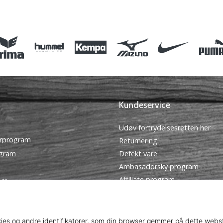
S M L
Kundeservice
Udøv fortrydelsesretten her
rprogram
Returnering
ogram
Defekt vare
Ambasadorský program
Affiliate program
illinger
Forsendelse og betaling
tingelser
Find den rigtige størrelse
Kontakt