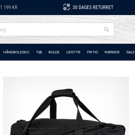
1 199 KR
30 DAGES RETURRET
Søg
HÅNDBOLDSKO
TØJ
BOLDE
UDSTYR
FRITID
MÆRKER
SALE