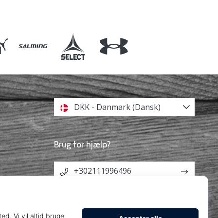
DKK - Danmark (Dansk)
Brug for hjælp?
+302111996496
info@weplayhandball.dk