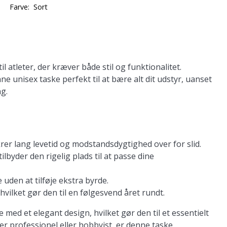
Farve:
Sort
 atleter, der kræver både stil og funktionalitet.
 unisex taske perfekt til at bære alt dit udstyr, uanset
ng.
krer lang levetid og modstandsdygtighed over for slid.
lbyder den rigelig plads til at passe dine
uden at tilføje ekstra byrde.
hvilket gør den til en følgesvend året rundt.
ed et elegant design, hvilket gør den til et essentielt
er professionel eller hobbyist, er denne taske