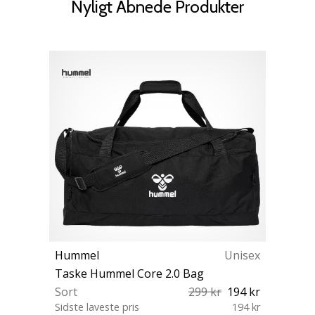
Nyligt Åbnede Produkter
Hummel
Unisex
Taske Hummel Core 2.0 Bag
Sort
299 kr
194 kr
Sidste laveste pris
194 kr