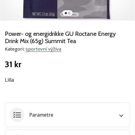
NITRO
SQD
5
Lær
de
Power- og energidrikke GU Roctane Energy
nye
Drink Mix (65g) Summit Tea
PUMA
Kategori:
sportovní výživa
Accelerate
NITRO
31 kr
SQD
5
håndboldsko
Lilla
at
kende!
Oplev
de
tekniske
Parametre
opdateringer
og
find