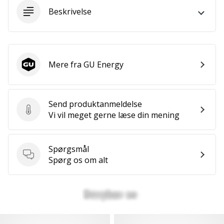
ud
Beskrivelse
af,
om
det
er…
Mere fra GU Energy
GU Energy
25. 11. 2024
•
Send produktanmeldelse
2 min. Læsning
Send produktanmeldelse
Vi vil meget gerne læse din mening
Bliv
vores
Handball
Spørgsmål
ambassadør
Spørgsmål
Spørg os om alt
Har
du
den
samme
hobby