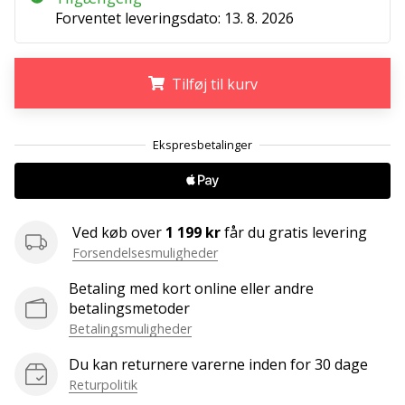
ud
Forventet leveringsdato:
13. 8. 2026
af,
om
det
Tilføj til kurv
er…
.
.
.
25. 11. 2024
•
2 min. Læsning
Bliv
Ved køb over
1 199 kr
får du gratis levering
vores
Forsendelsesmuligheder
Handball
ambassadør
Betaling med kort online eller andre
betalingsmetoder
Har
Betalingsmuligheder
du
den
Du kan returnere varerne inden for 30 dage
samme
Returpolitik
hobby