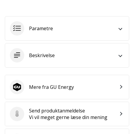
som
os?
Så
lad
os
Parametre
løbe
sammen.
Beskrivelse
Vis alle
artikler
Mere fra GU Energy
GU Energy
Send produktanmeldelse
Send produktanmeldelse
Vi vil meget gerne læse din mening