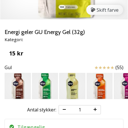
NITRO
SQD
Skift farve
5
Lær
de
Energi geler GU Energy Gel (32g)
nye
Kategori:
PUMA
Accelerate
15 kr
NITRO
SQD
Anmeldelser
Gul
(55)
5
håndboldsko
at
kende!
Oplev
de
tekniske
Antal stykker:
opdateringer
og
find
Tilgængelig