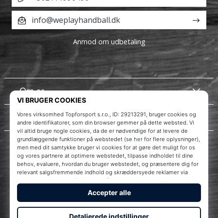
info@weplayhandball.dk
Anmod om udbetaling
Om os
Kundeservice
Instagram
WePlayHandball.dk