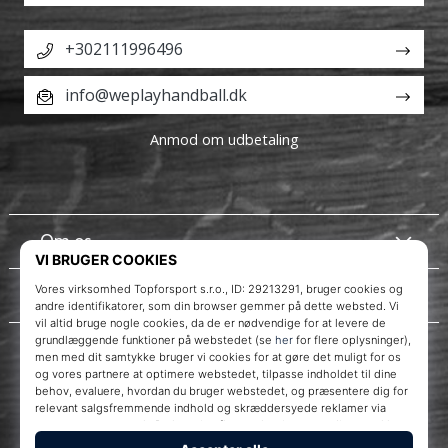
+302111996496
info@weplayhandball.dk
Anmod om udbetaling
Om os
Kundeservice
WePlayHandball.dk