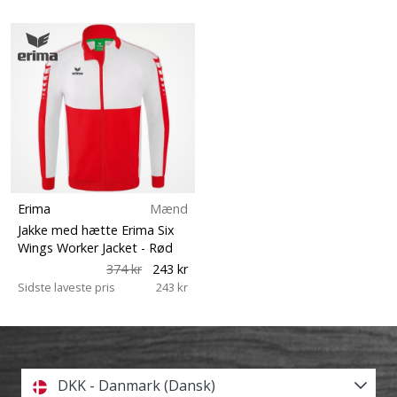
Erima
Mænd
Jakke med hætte Erima Six
Wings Worker Jacket
- Rød
374 kr
243 kr
Sidste laveste pris
243 kr
DKK - Danmark (Dansk)