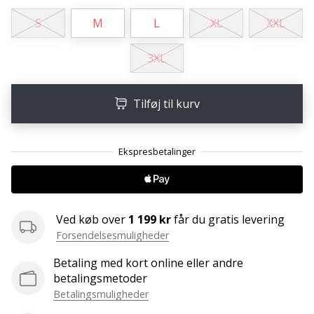
ud
af,
S
M
L
XL
XXL
om
det
3XL
er…
Tilføj til kurv
25. 11. 2024
•
2 min. Læsning
Bliv
vores
Handball
ambassadør
Ved køb over
1 199 kr
får du gratis levering
Forsendelsesmuligheder
Har
du
Betaling med kort online eller andre
den
betalingsmetoder
samme
Betalingsmuligheder
hobby