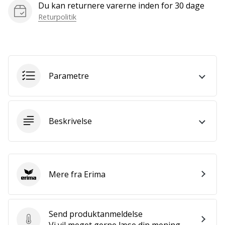
som
Du kan returnere varerne inden for 30 dage
os?
Returpolitik
Så
lad
os
løbe
sammen.
Parametre
Vis alle
Beskrivelse
artikler
Mere fra Erima
Erima
Send produktanmeldelse
Send produktanmeldelse
Vi vil meget gerne læse din mening