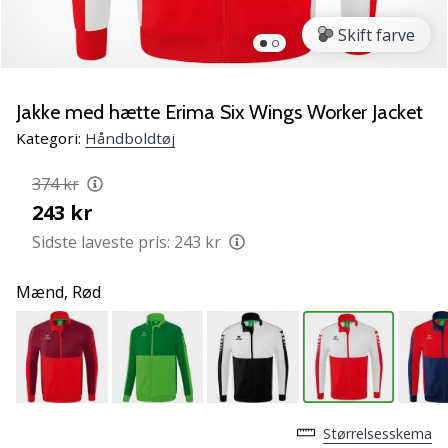
NITRO
SQD
Skift farve
5
Lær
de
Jakke med hætte Erima Six Wings Worker Jacket
nye
Kategori:
Håndboldtøj
PUMA
Accelerate
374 kr
NITRO
243 kr
SQD
5
Sidste laveste pris:
243 kr
håndboldsko
at
Mænd,
Rød
kende!
Oplev
de
tekniske
opdateringer
og
Størrelsesskema
find