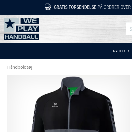
GRATIS FORSENDELSE
PÅ ORDRER OVER 
WePlayHandball.dk
NYHEDER
Håndboldtøj