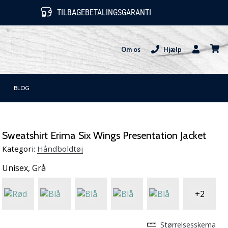
TILBAGEBETALINGSGARANTI
Om os
Hjælp
Bruger
kurv
BLOG
Sweatshirt Erima Six Wings Presentation Jacket
Kategori:
Håndboldtøj
Unisex,
Grå
+2
Størrelsesskema