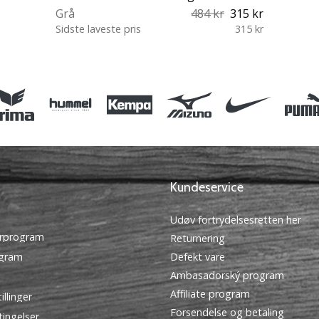
Grå
484 kr
315 kr
Sidste laveste pris
315 kr
3XL
Kundeservice
Udøv fortrydelsesretten her
rprogram
Returnering
ogram
Defekt vare
Ambasadorský program
Affiliate program
illinger
Forsendelse og betaling
tingelser