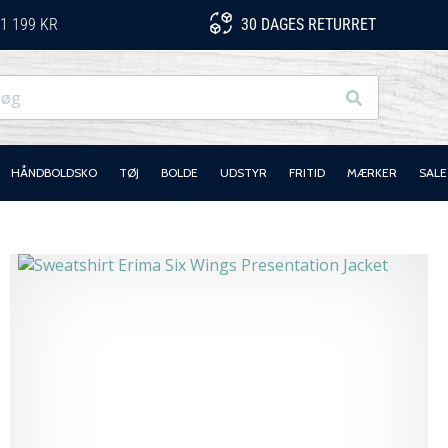
1 199 KR
30 DAGES RETURRET
Søg
HÅNDBOLDSKO
TØJ
BOLDE
UDSTYR
FRITID
MÆRKER
SALE