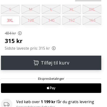
S
M
L
XL
XXL
3XL
128
140
152
164
484 kr
315 kr
Sidste laveste pris:
315 kr
Tilføj til kurv
Ved køb over
1 199 kr
får du gratis levering