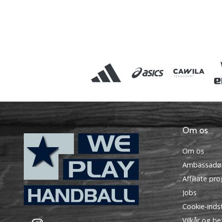
Om os
Om os
Ambassadø
Affiliate pr
Jobs
Cookie-indst
WePlayHandball.dk
Vilkår og be