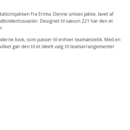
tionsjakken fra Erima. Denne unisex jakke, lavet af
åndboldentusiaster. Designet til sæson 221 har den et
r.
 moderne look, som passer til enhver teamæstetik. Med en
vilket gør den til et ideelt valg til teamarrangementer