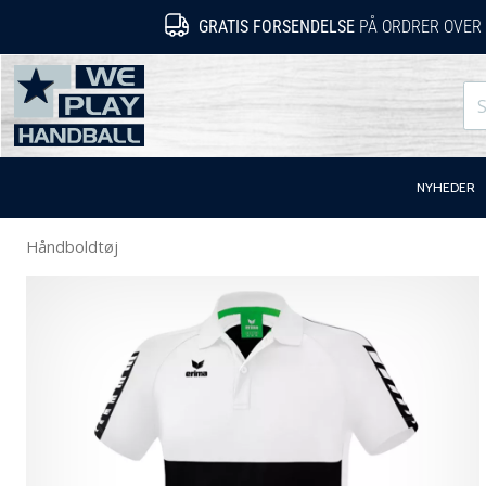
GRATIS FORSENDELSE
PÅ ORDRER OVER 
WePlayHandball.dk
NYHEDER
Håndboldtøj