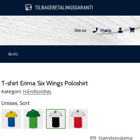
TILBAGEBETALINGSGARANTI
Om os
Hjælp
Bruger
kurv
BLOG
T-shirt Erima Six Wings Poloshirt
Kategori:
Håndboldtøj
Unisex,
Sort
Størrelsesskema