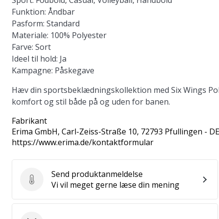
Sport:
Fodbold, Casual, Volleyball, Håndbold
Funktion:
Åndbar
Pasform:
Standard
Materiale:
100% Polyester
Farve:
Sort
Ideel til hold:
Ja
Kampagne:
Påskegave
Hæv din sportsbeklædningskollektion med Six Wings Polo
komfort og stil både på og uden for banen.
Fabrikant
Erima GmbH
, Carl-Zeiss-Straße 10, 72793 Pfullingen - D
https://www.erima.de/kontaktformular
Send produktanmeldelse
Send produktanmeldelse
Vi vil meget gerne læse din mening