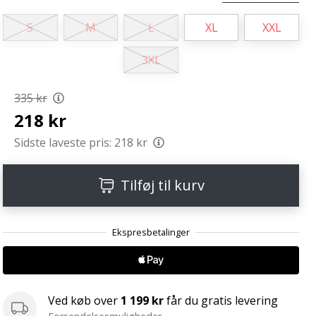
S
M
L
XL
XXL
3XL
335 kr
218 kr
Sidste laveste pris:
218 kr
Tilføj til kurv
Ved køb over
1 199 kr
får du gratis levering