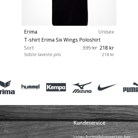
Erima
Unisex
T-shirt Erima Six Wings Poloshirt
Sort
335 kr
218 kr
Sidste laveste pris
218 kr
XL XXL
Kundeservice
Udøv fortrydelsesretten her