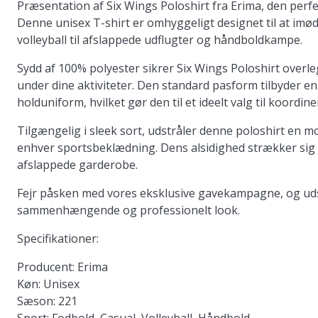
Præsentation af Six Wings Poloshirt fra Erima, den perfekt
Denne unisex T-shirt er omhyggeligt designet til at im
volleyball til afslappede udflugter og håndboldkampe.
Sydd af 100% polyester sikrer Six Wings Poloshirt overl
under dine aktiviteter. Den standard pasform tilbyder e
holduniform, hvilket gør den til et ideelt valg til koordine
Tilgængelig i sleek sort, udstråler denne poloshirt en
enhver sportsbeklædning. Dens alsidighed strækker sig u
afslappede garderobe.
Fejr påsken med vores eksklusive gavekampagne, og udst
sammenhængende og professionelt look.
Specifikationer:
Producent:
Erima
Køn:
Unisex
Sæson:
221