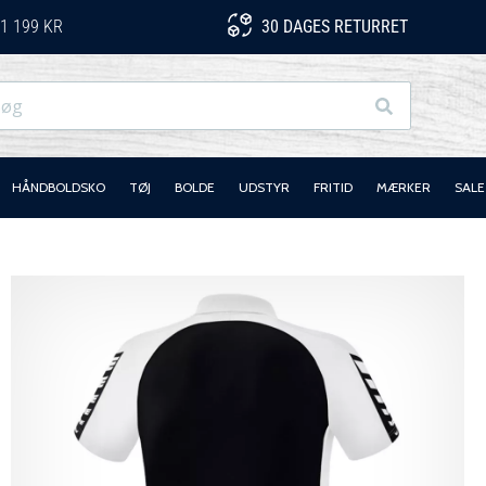
1 199 KR
30 DAGES RETURRET
Søg
HÅNDBOLDSKO
TØJ
BOLDE
UDSTYR
FRITID
MÆRKER
SALE