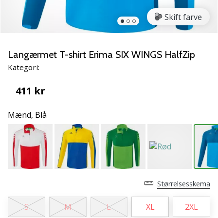
NITRO
SQD
Skift farve
5
Lær
de
Langærmet T-shirt Erima SIX WINGS HalfZip
nye
Kategori:
PUMA
Accelerate
411 kr
NITRO
SQD
Mænd,
Blå
5
håndboldsko
at
kende!
Oplev
de
tekniske
Størrelsesskema
opdateringer
og
S
M
L
XL
2XL
find