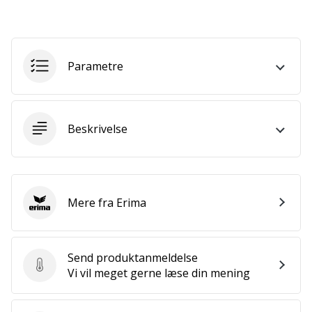
som
os?
Så
lad
os
Parametre
løbe
sammen.
Beskrivelse
Vis alle
artikler
Mere fra Erima
Erima
Send produktanmeldelse
Send produktanmeldelse
Vi vil meget gerne læse din mening