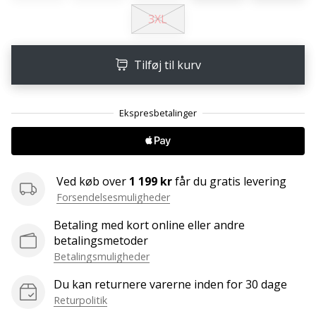
ud
3XL
af,
om
det
Tilføj til kurv
er…
25. 11. 2024
•
2 min. Læsning
Bliv
Ved køb over
1 199 kr
får du gratis levering
vores
Forsendelsesmuligheder
Handball
ambassadør
Betaling med kort online eller andre
betalingsmetoder
Har
Betalingsmuligheder
du
den
Du kan returnere varerne inden for 30 dage
samme
Returpolitik
hobby