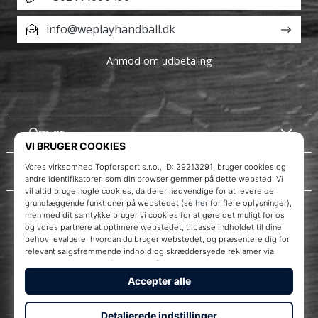
info@weplayhandball.dk
Anmod om udbetaling
Om os
Kundeservice
Instagram
WePlayHandball.dk