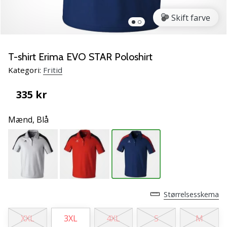
NITRO
SQD
Skift farve
5
Lær
de
T-shirt Erima EVO STAR Poloshirt
nye
Kategori:
Fritid
PUMA
Accelerate
335 kr
NITRO
SQD
Mænd,
Blå
5
håndboldsko
at
kende!
Oplev
de
tekniske
Størrelsesskema
opdateringer
og
XXL
3XL
4XL
S
M
find