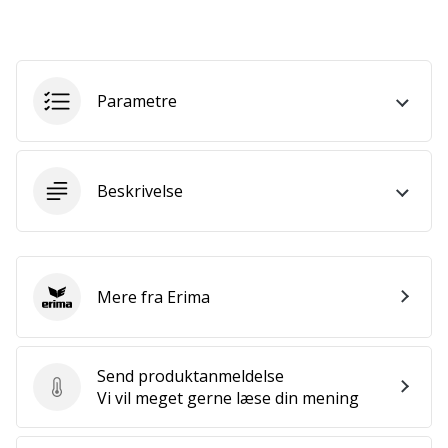
som
os?
Så
lad
os
Parametre
løbe
sammen.
Beskrivelse
Vis alle
artikler
Mere fra Erima
Erima
Send produktanmeldelse
Send produktanmeldelse
Vi vil meget gerne læse din mening