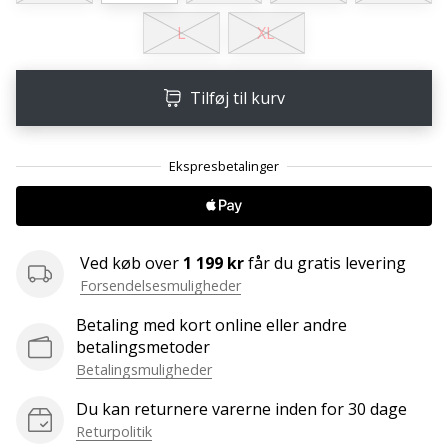
ud
af,
L
XL
om
det
Tilføj til kurv
er…
25. 11. 2024
•
2 min. Læsning
Bliv
Ved køb over
1 199 kr
får du gratis levering
vores
Forsendelsesmuligheder
Handball
ambassadør
Betaling med kort online eller andre
Har
betalingsmetoder
du
Betalingsmuligheder
den
Du kan returnere varerne inden for 30 dage
samme
hobby
Returpolitik