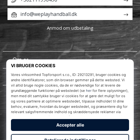
info@weplayhandball.dk
Anmod om udbetaling
Om os
Kundeservice
Instagram
WePlayHandball.dk