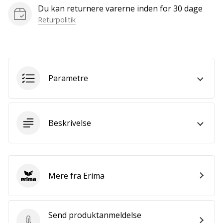
som
Du kan returnere varerne inden for 30 dage
os?
Returpolitik
Så
lad
os
løbe
sammen.
Parametre
Vis alle
artikler
Beskrivelse
Mere fra Erima
Erima
Send produktanmeldelse