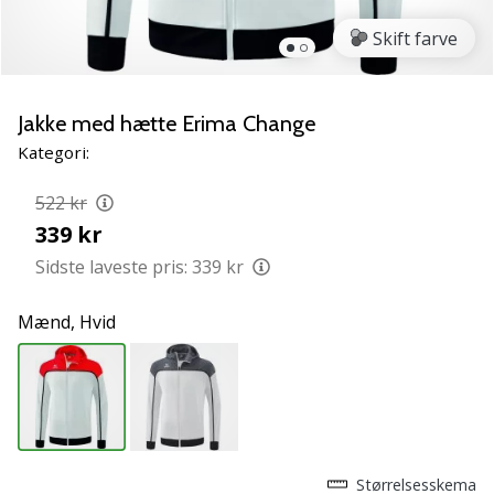
NITRO
SQD
Skift farve
5
Lær
de
Jakke med hætte Erima Change
nye
Kategori:
PUMA
Accelerate
522 kr
NITRO
339 kr
SQD
5
Sidste laveste pris:
339 kr
håndboldsko
at
Mænd,
Hvid
kende!
Oplev
de
tekniske
opdateringer
og
find
Størrelsesskema