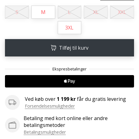
ud
af,
S
M
L
XL
XXL
om
det
3XL
er…
Tilføj til kurv
25. 11. 2024
•
2 min. Læsning
Bliv
vores
Handball
ambassadør
Ved køb over
1 199 kr
får du gratis levering
Forsendelsesmuligheder
Har
du
Betaling med kort online eller andre
den
betalingsmetoder
samme
Betalingsmuligheder
hobby