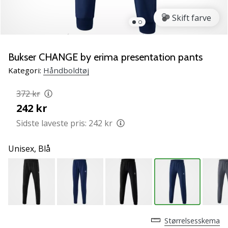
NITRO
SQD
Skift farve
5
Lær
de
Bukser CHANGE by erima presentation pants
nye
Kategori:
Håndboldtøj
PUMA
Accelerate
372 kr
NITRO
242 kr
SQD
5
Sidste laveste pris:
242 kr
håndboldsko
at
Unisex,
Blå
kende!
Oplev
de
tekniske
opdateringer
og
Størrelsesskema
find