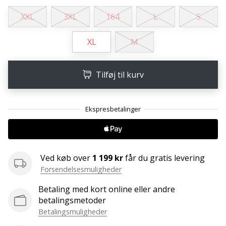
ud
af,
XXL
3XL
164
L
S
om
det
XL
M
er…
Tilføj til kurv
25. 11. 2024
•
2 min. Læsning
Bliv
vores
Handball
ambassadør
Ved køb over
1 199 kr
får du gratis levering
Forsendelsesmuligheder
Har
du
Betaling med kort online eller andre
den
betalingsmetoder
samme
Betalingsmuligheder
hobby