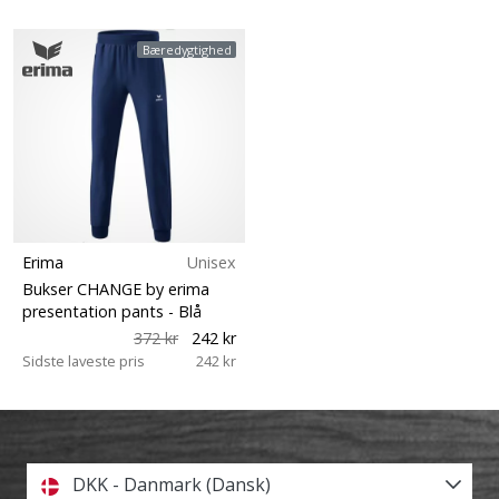
Bæredygtighed
Erima
Unisex
Bukser CHANGE by erima
presentation pants
- Blå
372 kr
242 kr
Sidste laveste pris
242 kr
DKK - Danmark (Dansk)