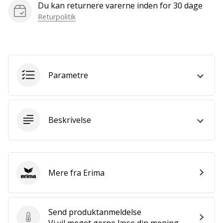
som
Du kan returnere varerne inden for 30 dage
os?
Returpolitik
Så
lad
os
løbe
sammen.
Parametre
Vis alle
Beskrivelse
artikler
Mere fra Erima
Erima
Send produktanmeldelse
Send produktanmeldelse
Vi vil meget gerne læse din mening