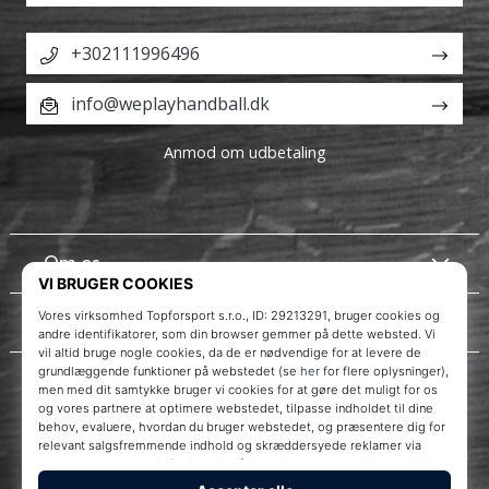
+302111996496
info@weplayhandball.dk
Anmod om udbetaling
Om os
Kundeservice
WePlayHandball.dk